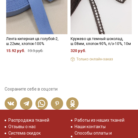
Лента киперная цв.голубой-2,
Кружево цв.темный шоколад,
Ж
ш.22мм, хлопок-100%
ш.08мм, хлопок-90%, п/э-10%, 10м
с
р
15.92 руб.
19.9 руб.
320 руб.
5
Только онлайн-заказ
Сохраните себе в соцсети
Распродажа тканей
Работы из наших тканей
Отзывы о нас
Наши контакты
Система скидок
Способы оплаты и