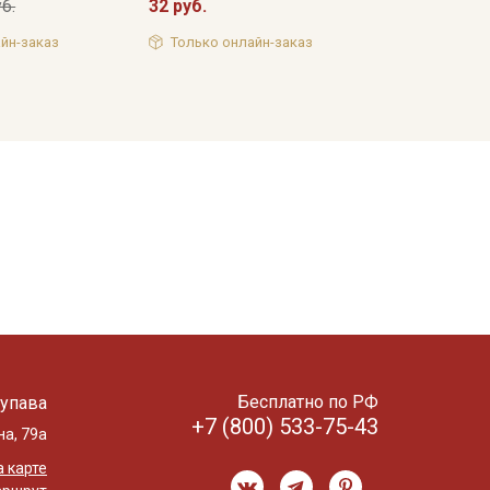
б.
32 руб.
йн-заказ
Только онлайн-заказ
Бесплатно по РФ
упава
+7 (800) 533-75-43
на, 79а
 карте