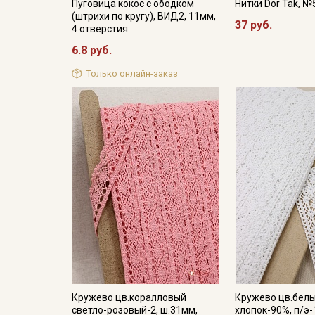
Пуговица кокос с ободком
Нитки Dor Tak, №
(штрихи по кругу), ВИД2, 11мм,
37 руб.
4 отверстия
6.8 руб.
Только онлайн-заказ
Кружево цв.коралловый
Кружево цв.белы
светло-розовый-2, ш.31мм,
хлопок-90%, п/э-