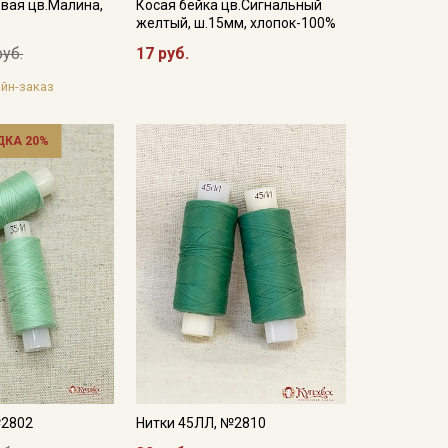
вая цв.Малина,
Косая бейка цв.Сигнальный
желтый, ш.15мм, хлопок-100%
руб.
17 руб.
йн-заказ
ДКА 20%
№2802
Нитки 45ЛЛ, №2810