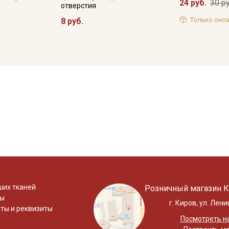
24 руб.
30 ру
отверстия
Только онла
8 руб.
ших тканей
Розничный магазин К
ты
г. Киров, ул. Лени
ты и реквизиты
Посмотреть на