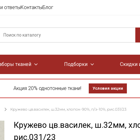
и ответы
Контакты
Блог
аборы тканей
Подборки
Скидки 
Акция 20% однотонные ткани!
Условия акции
Кружево цв.василек, ш.32мм, хлопок-90%, п/э-10%, рис.031/23
Кружево цв.василек, ш.32мм, хл
рис.031/23