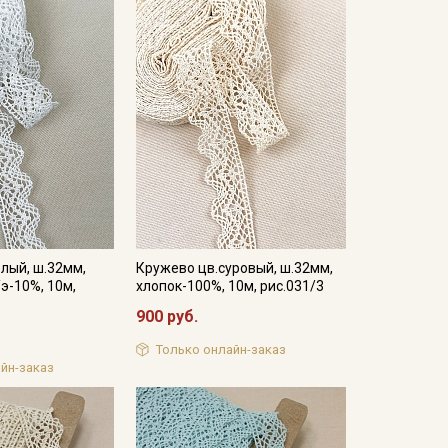
лый, ш.32мм,
Кружево цв.суровый, ш.32мм,
/э-10%, 10м,
хлопок-100%, 10м, рис.031/3
900 руб.
Только онлайн-заказ
йн-заказ