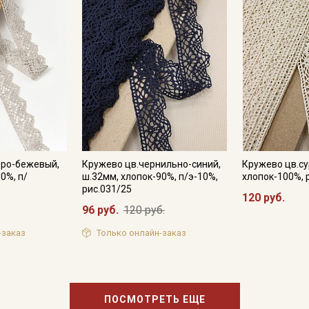
промокоды и скидки до 30% на узкие
категории тканей
Электронная почта
Подписаться
еро-бежевый,
Кружево цв.чернильно-синий,
Кружево цв.су
Ознакомлен(а) с
Политикой обработки персональных
0%, п/
ш.32мм, хлопок-90%, п/э-10%,
хлопок-100%, 
данных
и даю
Согласие на обработку персональных
данных
рис.031/25
120 руб.
96 руб.
120 руб.
Даю
Согласие на получение рекламных и
информационных рассылок
-заказ
Только онлайн-заказ
ПОСМОТРЕТЬ ЕЩЕ