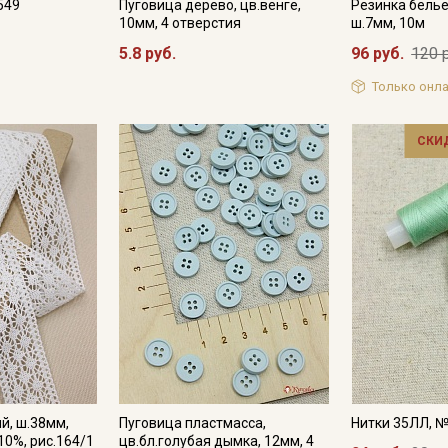
549
Пуговица дерево, цв.венге,
Резинка белье
10мм, 4 отверстия
ш.7мм, 10м
5.8 руб.
96 руб.
120 
Только онла
СКИ
й, ш.38мм,
Пуговица пластмасса,
Нитки 35ЛЛ, 
10%, рис.164/1
цв.бл.голубая дымка, 12мм, 4