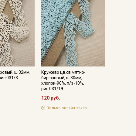
ровый, ш.32мм,
Кружево цв.св.мятно-
рис.031/3
бирюзовый, ш.30мм,
хлопок-90%, п/э-10%,
рис.031/19
120 руб.
Только онлайн-заказ