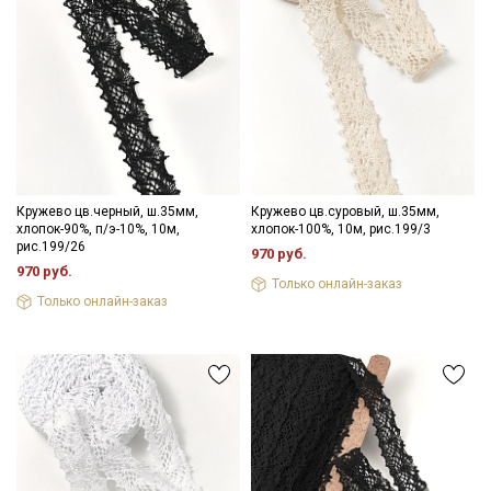
Кружево цв.черный, ш.35мм,
Кружево цв.суровый, ш.35мм,
хлопок-90%, п/э-10%, 10м,
хлопок-100%, 10м, рис.199/3
рис.199/26
970 руб.
970 руб.
Только онлайн-заказ
Секретная рассылка от Купава
Только онлайн-заказ
Мы публикуем здесь дополнительные
промокоды и скидки до 30% на узкие
категории тканей
Электронная почта