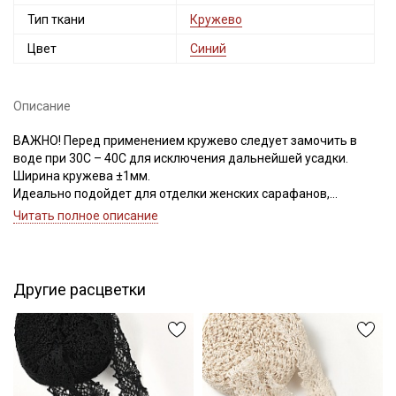
Тип ткани
Кружево
Цвет
Синий
Описание
ВАЖНО! Перед применением кружево следует замочить в
воде при 30С – 40С для исключения дальнейшей усадки.
Ширина кружева ±1мм.
Идеально подойдет для отделки женских сарафанов,
платьев, юбок, рукавов.
Читать полное описание
В интерьере можно использовать для украшения скатертей,
занавесок, подушек, пледов. Подойдет для оформления
творческих работ в различных техниках,
Другие расцветки
Цветопередача может отличаться от оригинального цвета в
зависимости от настроек вашего монитора.