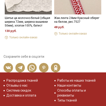
Шитье цв.молочно-белый (общая
Жак.лента 24мм Красный оберег
Н
ширина 72мм, ширина вышивки
на белом, рис.7527
3
50мм), хлопок-100%, батист
48 руб.
130 руб.
Только онлайн-заказ
Только онлайн-заказ
Сохраните себе в соцсети
Распродажа тканей
Работы из наших тканей
Отзывы о нас
Наши контакты
Система скидок
Способы оплаты и
Доставка и оплата
реквизиты
Типы тканей