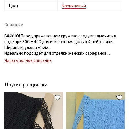
Цвет
Коричневый
Описание
ВАЖНО! Перед применением кружево следует замочить в
воде при 30С – 40С для исключения дальнейшей усадки.
Ширина кружева ±1мм.
Идеально подойдет для отделки женских сарафанов,
платьев, юбок, рукавов.
Читать полное описание
В интерьере можно использовать для украшения скатертей,
занавесок, подушек, пледов. Подойдет для оформления
творческих работ в различных техниках,
Другие расцветки
Цветопередача может отличаться от оригинального цвета в
зависимости от настроек вашего монитора.