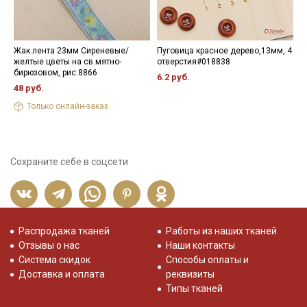
Жак.лента 23мм Сиреневые/
Пуговица красное дерево,13мм, 4
Н
желтые цветы на св.мятно-
отверстия#018838
3
бирюзовом, рис.8866
6.2 руб.
48 руб.
Только онлайн-заказ
Сохраните себе в соцсети
Распродажа тканей
Работы из наших тканей
Отзывы о нас
Наши контакты
Система скидок
Способы оплаты и
Доставка и оплата
реквизиты
Типы тканей