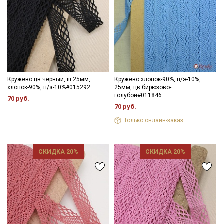
Секретная рассылка от Купава
Мы публикуем здесь дополнительные
промокоды и скидки до 30% на узкие
категории тканей
Кружево цв.черный, ш.25мм,
Кружево хлопок-90%, п/э-10%,
хлопок-90%, п/э-10%#015292
25мм, цв.бирюзово-
Электронная почта
голубой#011846
70 руб.
70 руб.
Только онлайн-заказ
Подписаться
СКИДКА 20%
СКИДКА 20%
Ознакомлен(а) с
Политикой обработки персональных
данных
и даю
Согласие на обработку персональных
данных
Даю
Согласие на получение рекламных и
информационных рассылок