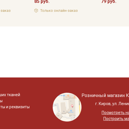
85 руб.
79 руб.
-заказ
Только онлайн-заказ
ших тканей
Розничный магазин К
ты
г. Киров, ул. Лени
ты и реквизиты
Посмотреть на
Построить м