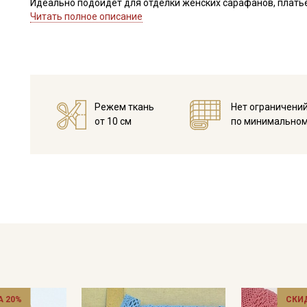
Идеально подойдет для отделки женских сарафанов, платьев
В интерьере можно использовать для украшения скатертей, 
Читать полное описание
оформления творческих работ в различных техниках,
Цветопередача может отличаться от оригинального цвета в
Режем ткань
Нет ограничени
от 10 см
по минимальном
 20%
СКИ