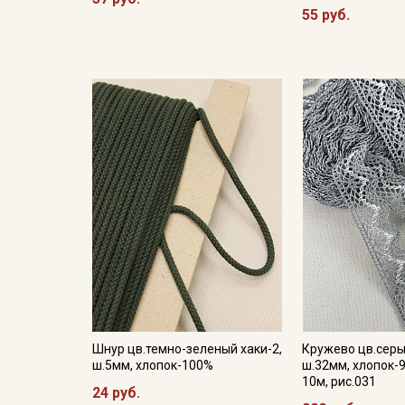
55 руб.
Шнур цв.темно-зеленый хаки-2,
Кружево цв.сер
ш.5мм, хлопок-100%
ш.32мм, хлопок-9
10м, рис.031
24 руб.