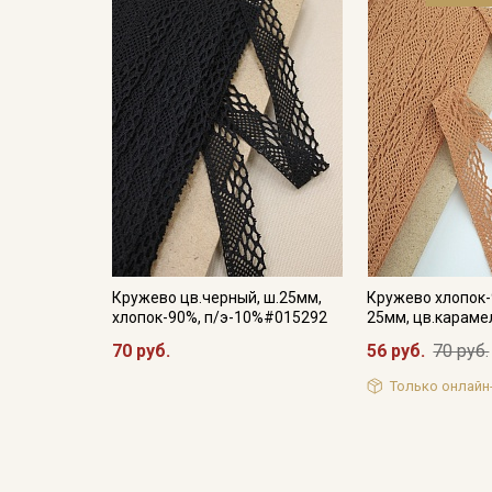
Кружево цв.черный, ш.25мм,
Кружево хлопок-
хлопок-90%, п/э-10%#015292
25мм, цв.карам
70 руб.
56 руб.
70 руб.
Только онлайн