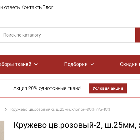
и ответы
Контакты
Блог
аборы тканей
Подборки
Скидки 
Акция 20% однотонные ткани!
Условия акции
Кружево цв.розовый-2, ш.25мм, хлопок-90%, п/э-10%
Кружево цв.розовый-2, ш.25мм, 