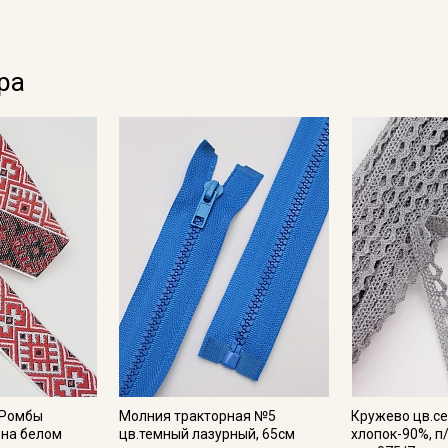
данных
и даю
Согласие на обработку персональных
данных
Даю
Согласие на получение рекламных и
ра
информационных рассылок
 Ромбы
Молния тракторная №5
Кружево цв.се
 на белом
цв.темный лазурный, 65см
хлопок-90%, п