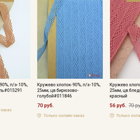
Секретная рассылка от
Купава
Мы публикуем здесь дополнительные
промокоды и скидки до 30% на узкие
категории тканей
90%, п/э-10%,
Кружево хлопок-90%, п/э-10%,
Кружево хлопо
Электронная почта
ель#015291
25мм, цв.бирюзово-
25мм, цв.блед
голубой#011846
красный
70 руб.
56 руб.
70 ру
-заказ
Только онлайн-заказ
Только онла
Подписаться
Ознакомлен(а) с
Политикой обработки персональных