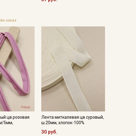
йн-заказ
ный цв.розовая
Лента миткалевая цв.суровый,
м/5мм,
ш.20мм, хлопок-100%
30 руб.