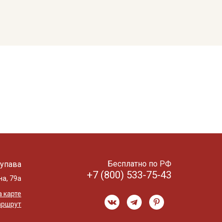
Бесплатно по РФ
упава
+7 (800) 533-75-43
на, 79а
 карте
аршрут