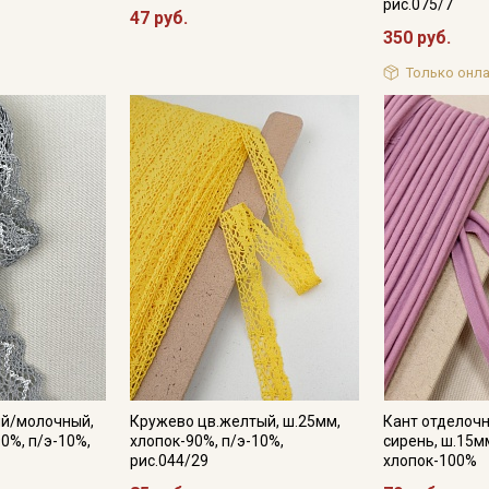
рис.075/7
47 руб.
350 руб.
Только онла
ый/молочный,
Кружево цв.желтый, ш.25мм,
Кант отделоч
0%, п/э-10%,
хлопок-90%, п/э-10%,
сирень, ш.15м
рис.044/29
хлопок-100%