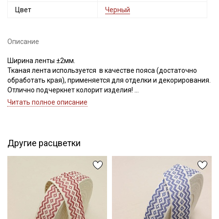
Цвет
Черный
Секретная рассылка от Купава
Описание
Мы публикуем здесь дополнительные
Ширина ленты ±2мм.
промокоды и скидки до 30% на узкие
Тканая лента используется в качестве пояса (достаточно
обработать края), применяется для отделки и декорирования.
категории тканей
Отлично подчеркнет колорит изделия!
Цветопередача может отличаться от оригинального цвета
Читать полное описание
Электронная почта
ленты в зависимости от настроек вашего монитора и в
зависимости от партии тон может отличаться.
Другие расцветки
Подписаться
Ознакомлен(а) с
Политикой обработки персональных
данных
и даю
Согласие на обработку персональных
данных
Даю
Согласие на получение рекламных и