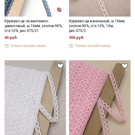
Секретная рассылка от Купава
Кружево цв.св.винтажно-
Кружево цв.ванильный, ш.10мм,
джинсовый, ш.10мм, хлопок-90%,
хлопок-90%, п/э-10%, 10м,
п/э-10%, рис.075/21
рис.075/2
Мы публикуем здесь дополнительные
45 руб.
350 руб.
промокоды и скидки до 30% на узкие
Только онлайн-заказ
Только онлайн-заказ
категории тканей
Электронная почта
Подписаться
Ознакомлен(а) с
Политикой обработки персональных
данных
и даю
Согласие на обработку персональных
данных
Даю
Согласие на получение рекламных и
информационных рассылок