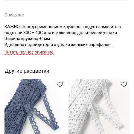
Описание
ВАЖНО! Перед применением кружево следует замочить в
воде при 30С – 40С для исключения дальнейшей усадки.
Ширина кружева ±1мм.
Идеально подойдет для отделки женских сарафанов,
платьев, юбок, рукавов.
Читать полное описание
В интерьере можно использовать для украшения скатертей,
занавесок, подушек, пледов. Подойдет для оформления
творческих работ в различных техниках,
Другие расцветки
Цветопередача может отличаться от оригинального цвета в
зависимости от настроек вашего монитора.