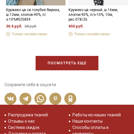
Кружево цв.св.голубая бирюза,
Кружево цв.черный, ш.16мм,
К
ш.12мм, хлопок-90%, п/
хлопок-90%, п/э-10%, 10м,
х
э-10%#025859
рис.078/26
5
30.4 руб.
38 руб.
450 руб.
Только онлайн-заказ
Только онлайн-заказ
ПОСМОТРЕТЬ ЕЩЕ
Сохраните себе в соцсети
Распродажа тканей
Работы из наших тканей
Отзывы о нас
Наши контакты
Система скидок
Способы оплаты и
Доставка и оплата
реквизиты