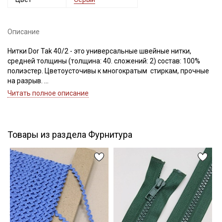
Описание
Подписаться
Нитки Dor Tak 40/2 - это универсальные швейные нитки,
средней толщины (толщина: 40. сложений: 2) состав: 100%
Ознакомлен(а) с
Политикой обработки персональных
полиэстер. Цветоусточивы к многократым стиркам, прочные
данных
и даю
Согласие на обработку персональных
на разрыв.
данных
Если требуется подбор цвета — наш менеджер подберет для
Читать полное описание
вас нужный цвет.
Даю
Согласие на получение рекламных и
информационных рассылок
Цветопередача может отличаться от оригинального цвета в
зависимости от настроек вашего монитора.
Товары из раздела Фурнитура