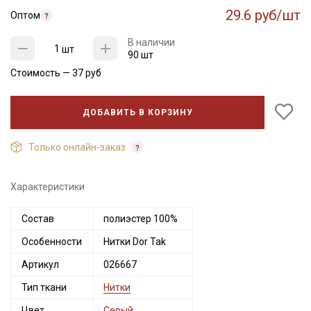
29.6 руб/шт
Оптом
В наличии
шт
90 шт
Стоимость —
37
руб
ДОБАВИТЬ В КОРЗИНУ
Только онлайн-заказ
Характеристики
Секретная рассылка от Купава
Состав
полиэстер 100%
Мы публикуем здесь дополнительные
Особенности
Нитки Dor Tak
промокоды и скидки до 30% на узкие
Артикул
026667
категории тканей
Тип ткани
Нитки
Электронная почта
Цвет
Серый