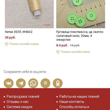
Нитки 35ЛЛ, №4602
Пуговица пластмасса, цв.светло-
К
салатовый неон, 20мм, 4
д
30 руб.
отверстия
э
Только онлайн-заказ
8.4 руб.
14 руб.
4
Только онлайн-заказ
Сохраните себе в соцсети
Распродажа тканей
Работы из наших тканей
Отзывы о нас
Наши контакты
Система скидок
Способы оплаты и