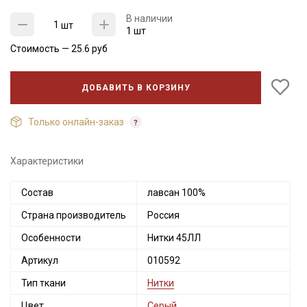
В наличии
шт
1 шт
Стоимость —
25.6
руб
ДОБАВИТЬ В КОРЗИНУ
Только онлайн-заказ
Характеристики
Состав
лавсан 100%
Секретная рассылка от Купава
Страна производитель
Россия
Мы публикуем здесь дополнительные
Особенности
Нитки 45ЛЛ
промокоды и скидки до 30% на узкие
Артикул
010592
категории тканей
Тип ткани
Нитки
Электронная почта
Цвет
Серый