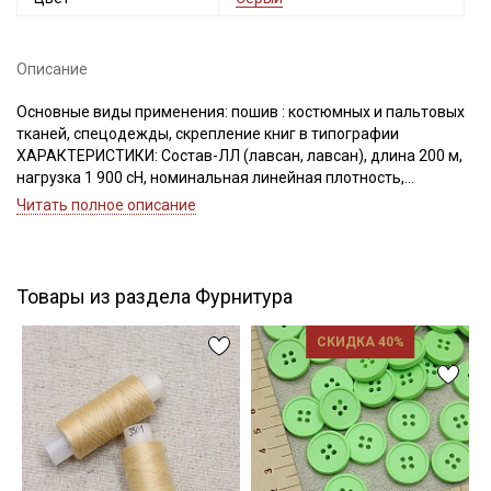
Описание
Подписаться
Основные виды применения: пошив : костюмных и пальтовых
тканей, спецодежды, скрепление книг в типографии
Ознакомлен(а) с
Политикой обработки персональных
ХАРАКТЕРИСТИКИ: Состав-ЛЛ (лавсан, лавсан), длина 200 м,
данных
и даю
Согласие на обработку персональных
нагрузка 1 900 сН, номинальная линейная плотность,
данных
Текс(структура)- 43,5 (21Текс*2)
Читать полное описание
Удлинение- 17,0, Номер игл: 90-100.
Даю
Согласие на получение рекламных и
информационных рассылок
Товары из раздела Фурнитура
СКИДКА 40%