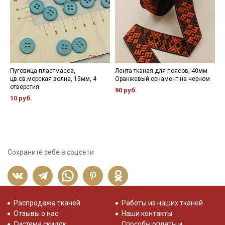
Пуговица пластмасса,
Лента тканая для поясов, 40мм
П
цв.св.морская волна, 15мм, 4
Оранжевый орнамент на черном
о
отверстия
90 руб.
5
10 руб.
Сохраните себе в соцсети
Распродажа тканей
Работы из наших тканей
Отзывы о нас
Наши контакты
Система скидок
Способы оплаты и