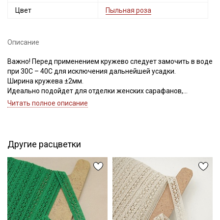
Цвет
Пыльная роза
Описание
Важно! Перед применением кружево следует замочить в воде
при 30С – 40С для исключения дальнейшей усадки.
Ширина кружева ±2мм.
Идеально подойдет для отделки женских сарафанов,
платьев, юбок, рукавов.
Читать полное описание
В интерьере можно использовать для украшения скатертей,
занавесок, подушек, пледов. Подойдет для оформления
творческих работ в различных техниках.
Другие расцветки
Цветопередача может отличаться от оригинального цвета в
зависимости от настроек вашего монитора.