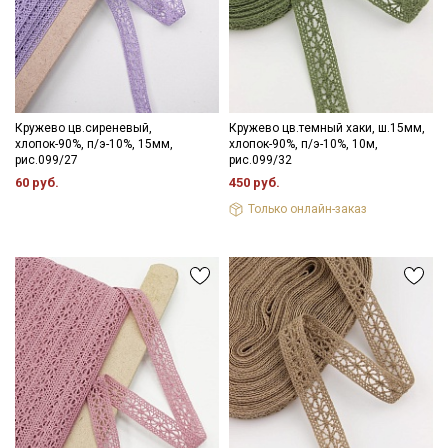
Секретная рассылка от Купава
Мы публикуем здесь дополнительные
Кружево цв.сиреневый,
Кружево цв.темный хаки, ш.15мм,
промокоды и скидки до 30% на узкие
хлопок-90%, п/э-10%, 15мм,
хлопок-90%, п/э-10%, 10м,
рис.099/27
рис.099/32
категории тканей
60 руб.
450 руб.
Только онлайн-заказ
Электронная почта
Подписаться
Ознакомлен(а) с
Политикой обработки персональных
данных
и даю
Согласие на обработку персональных
данных
Даю
Согласие на получение рекламных и