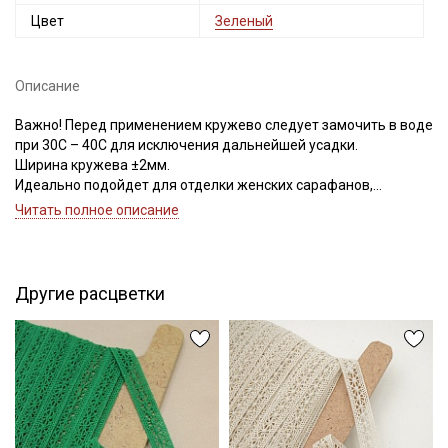
Цвет
Зеленый
Описание
Важно! Перед применением кружево следует замочить в воде
при 30С – 40С для исключения дальнейшей усадки.
Ширина кружева ±2мм.
Идеально подойдет для отделки женских сарафанов,
платьев, юбок, рукавов.
Читать полное описание
В интерьере можно использовать для украшения скатертей,
занавесок, подушек, пледов. Подойдет для оформления
творческих работ в различных техниках.
Другие расцветки
Цветопередача может отличаться от оригинального цвета в
зависимости от настроек вашего монитора.