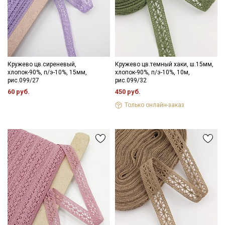
Секретная рассылка от Купава
Мы публикуем здесь дополнительные
Кружево цв.сиреневый,
Кружево цв.темный хаки, ш.15мм,
промокоды и скидки до 30% на узкие
хлопок-90%, п/э-10%, 15мм,
хлопок-90%, п/э-10%, 10м,
рис.099/27
рис.099/32
категории тканей
60 руб.
450 руб.
Только онлайн-заказ
Электронная почта
Подписаться
Ознакомлен(а) с
Политикой обработки персональных
данных
и даю
Согласие на обработку персональных
данных
Даю
Согласие на получение рекламных и