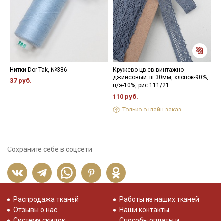
Нитки Dor Tak, №386
Кружево цв.св.винтажно-
К
джинсовый, ш.30мм, хлопок-90%,
х
37 руб.
п/э-10%, рис.111/21
2
110 руб.
Только онлайн-заказ
Сохраните себе в соцсети
Распродажа тканей
Работы из наших тканей
Отзывы о нас
Наши контакты
Система скидок
Способы оплаты и