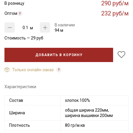
290 руб/м
В розницу
232 руб/м
Оптом
В наличии
м
94 м
Стоимость —
29
руб
ДОБАВИТЬ В КОРЗИНУ
Только онлайн-заказ
Характеристики
Состав
хлопок 100%
Секретная рассылка от Купава
общая ширина 220мм,
Ширина
Мы публикуем здесь дополнительные
ширина вышивки 200мм
промокоды и скидки до 30% на узкие
Плотность
80 гр/м.кв
категории тканей