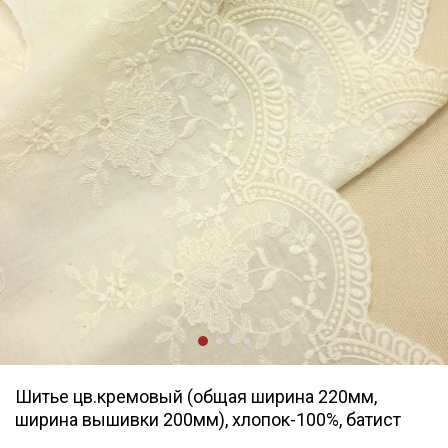
Шитье цв.кремовый (общая ширина 220мм,
ширина вышивки 200мм), хлопок-100%, батист