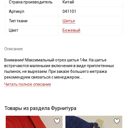
Страна производитель
Китай
Электронная почта
Артикул
041101
Тип ткани
Шитье
Цвет
Бежевый
Подписаться
Описание
Ознакомлен(а) с
Политикой обработки персональных
данных
и даю
Согласие на обработку персональных
Внимание! Максимальный отрез шитья 14м. На шитье
данных
встречаются маленькие включения в виде приплетенных
пылинок, не вырезаем. При заказе большего метража
Даю
Согласие на получение рекламных и
рекомендуем связаться с менеджером.
информационных рассылок
Читать полное описание
Шитье – ажурная вышитая лента из ткани, основой для
которой чаще всего является легкий и мягкий хлопок,
имеющий полотняное переплетение, усадку до 5%.
Идеально подойдет для отделки женских сарафанов,
Товары из раздела Фурнитура
платьев, юбок, рукавов, деских изделий.
В интереьере можно использовать для украшения скатертей,
занавесок, подушек. Подойдет для оформления творческих