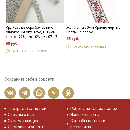
Кружево цв.серо-бежевый с
Жак.лента 50мм Красно-черные
К
оливковым оттенком, ш.12мм,
цветы на белом
ш
хлопок-90%, п/э-10%, рис.071/5
85 руб.
3
50 руб.
Только онлайн-заказ
Только онлайн-заказ
Сохраните себе в соцсети
Распродажа тканей
Работы из наших тканей
Отзывы о нас
Наши контакты
Система скидок
Способы оплаты и
Доставка и оплата
реквизиты