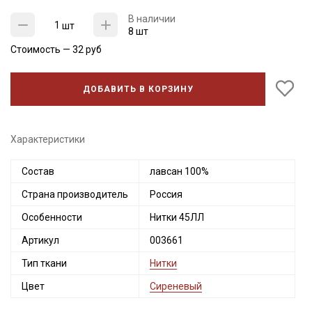
В наличии
шт
8 шт
Стоимость —
32
руб
ДОБАВИТЬ В КОРЗИНУ
Характеристики
Состав
лавсан 100%
Страна производитель
Россия
Секретная рассылка от Купава
Особенности
Нитки 45ЛЛ
Мы публикуем здесь дополнительные
Артикул
003661
промокоды и скидки до 30% на узкие
категории тканей
Тип ткани
Нитки
Цвет
Сиреневый
Электронная почта