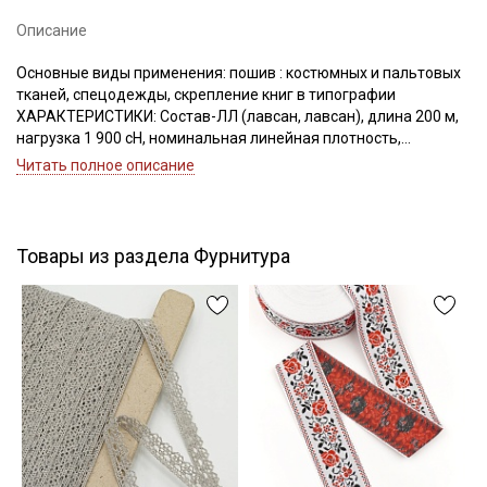
Описание
Основные виды применения: пошив : костюмных и пальтовых
Подписаться
тканей, спецодежды, скрепление книг в типографии
ХАРАКТЕРИСТИКИ: Состав-ЛЛ (лавсан, лавсан), длина 200 м,
нагрузка 1 900 сН, номинальная линейная плотность,
Ознакомлен(а) с
Политикой обработки персональных
данных
и даю
Согласие на обработку персональных
Текс(структура)- 43,5 (21Текс*2)
Читать полное описание
данных
Удлинение- 17,0, Номер игл: 90-100.
Даю
Согласие на получение рекламных и
информационных рассылок
Товары из раздела Фурнитура