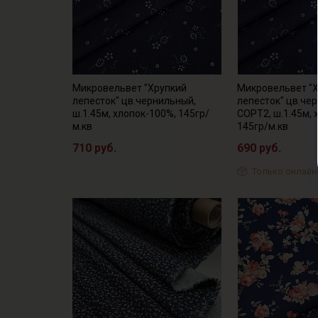
Микровельвет "Хрупкий
Микровельвет "
лепесток" цв.чернильный,
лепесток" цв.че
ш.1.45м, хлопок-100%, 145гр/
СОРТ2, ш.1.45м, 
м.кв
145гр/м.кв
710 руб.
690 руб.
Только онлайн