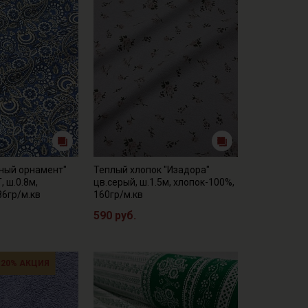
чный орнамент"
Теплый хлопок "Изадора"
, ш.0.8м,
цв.серый, ш.1.5м, хлопок-100%,
86гр/м.кв
160гр/м.кв
590 руб.
 20% АКЦИЯ