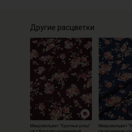
Другие расцветки
Микровельвет "Крупные розы"
Микровельвет "
цв.т.бордово-коричневый,
цв.чернильно-си