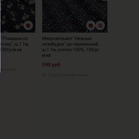
 "Ромашки на
Микровельвет "Нежные
очку", ш.1.1м,
незабудки" цв.чернильный,
 130гр/м.кв
ш.1.1м, хлопок-100%, 130гр/
м.кв
590 руб.
йн-заказ
Только онлайн-заказ