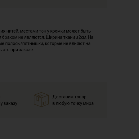
ия нитей, местами тон у кромки может быть
я браком не являются. Ширина ткани ±2см. На
ые полосы/пятнышки, которые не влияют на
 это при заказе.
иал с бархатистой поверхностью. Лицевая сторона
умажного ворса.
: свитшотов, юбок, брюк, комбинезонов,
ся в изделиях для интерьера: декоративные
елей одежды, рекомендуем выбирать силуэты без
опка и растяжению не поддается, сминаемость
й
Доставим товар
ления ворса, при пошиве важно раскладывать
у заказу
в любую точку мира
мпературе дальнейших стирок, не выше 30C, не
ендуется стирать отдельно от светлых тонов).
отов