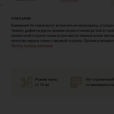
ОПИСАНИЕ
Внимание! На ткани могут встречаться непрокрасы, утолщен
темнее, дефекты вдоль кромки на расстоянии до 5см от кра
изнаночной стороне ткани встречаются темные и/или светл
качество окраса ткани с лицевой стороны. Просим учитывать
Читать полное описание
Микровельвет - плотный, мягкий, приятный на ощупь матер
фактурная, в узкую полоску-рубчик из короткого хлопчатоб
Прекрасно подходит для пошива взрослой и детской одежды
спортивных костюмов в городском стиле, роскошно смотрит
подушки, интерьерные игрушки, портьеры. При выборе мод
сильного облегания и натяжения, так как ткань из 100% хл
Режем ткань
Нет ограничени
средняя. Оттенок ткани меняется в зависимости от направ
от 10 см
по минимальном
элементы выкройки в одном направлении.
Дает усадку до 5% перед пошивом постирайте отрез при те
замачивать (у ярких расцветок краситель не стойкий, реком
Уход:
- стирка до 30C в «деликатном режиме», отжим до 600 обор
- запрещены отбеливатели