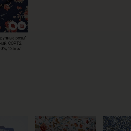
Крупные розы"
ний, СОРТ2,
00%, 125гр/