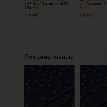
СОРТ2, ш.1.1м, хлопок-100%,
ш.1.1м, хлопок-1
125гр/м.кв
м.кв
570 руб.
570 руб.
Похожие товары