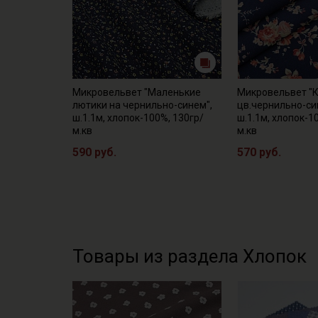
Микровельвет "Маленькие
Микровельвет "
лютики на чернильно-синем",
цв.чернильно-си
ш.1.1м, хлопок-100%, 130гр/
ш.1.1м, хлопок-1
м.кв
м.кв
590 руб.
570 руб.
Товары из раздела Хлопок