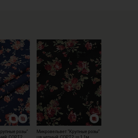
- сушить в подвешенном хорошо расправленном состоянии,
- гладить с осторожностью только изнаночной стороны.
Цветопередача (тон) может отличаться от оригинального цв
монитора и в зависимости от партии.
Крупные розы"
Микровельвет "Крупные розы"
ний, СОРТ2,
цв.черный, СОРТ2, ш.1.1м,