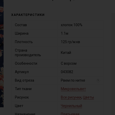
ХАРАКТЕРИСТИКИ
Состав
хлопок 100%
Ширина
1.1м
Плотность
125 гр/м.кв
Страна
Китай
производитель
Особенности
С ворсом
Артикул
043082
Вид отреза
Рвем по нитке
?
Тип ткани
Микровельвет
Рисунок
Все рисунки
,
Цветы
Цвет
Чернильный
Назначение
Платьевая