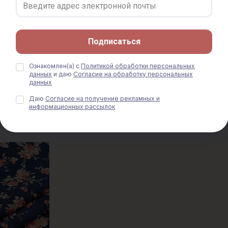
Подписаться
Хрупкий
Мерный лоскут (ткань в
Микровельвет
Ознакомлен(а) с
Политикой обработки персональных
рнильный,
отрезах) Микровельвет
чернильном в т
данных
и даю
Согласие на обработку персональных
хлопок-100%,
"Нежные незабудки"
хлопок -100%,
данных
цв.чернильно-черный, ш.1.1м,
590 руб.
Даю
Согласие на получение рекламных и
хлопок-100%, 130гр/м.кв
информационных рассылок
Только онла
420 руб.
600 руб.
-заказ