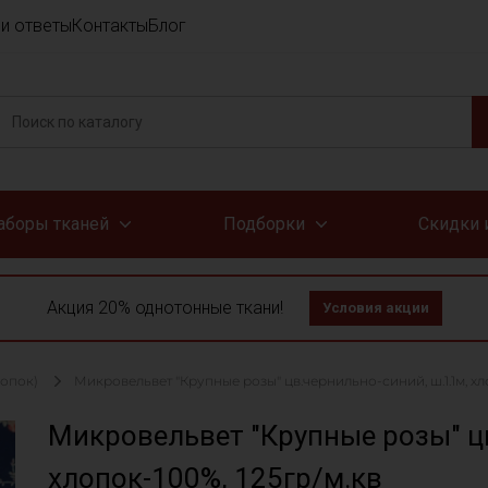
и ответы
Контакты
Блог
аборы тканей
Подборки
Скидки 
Акция 20% однотонные ткани!
Условия акции
лопок)
Микровельвет "Крупные розы" цв.чернильно-синий, ш.1.1м, хло
Микровельвет "Крупные розы" цв
хлопок-100%, 125гр/м.кв