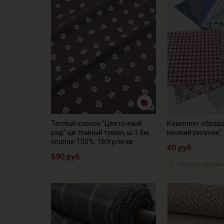
Теплый хлопок "Цветочный
Комплект образц
ряд" цв.темный туман, ш.1.5м,
мелкий рисунок"
хлопок-100%, 160гр/м.кв
40 руб.
590 руб.
Только онлайн