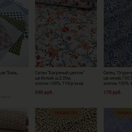
ов "Бязь,
Сатин "Багряный цветок"
Ситец "Огуре
цв.белый, ш.2.35м,
цв.синий, ГОСТ
хлопок-100%, 110гр/м.кв
хлопок-100%, 
590 руб.
170 руб.
-заказ
СКИДКА 20%
СКИДКА