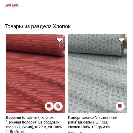
590 руб.
Товары из раздела Хлопок
Вареный (стираный) хлопок
Импорт. хлопок "Лиственный
М
"Тройная полоска" цв.бордово-
ритм" цв.серый, ш.1.5м,
з
красный, (комп), ш.2.5м, хл-100%,
хлопок-100%, 100гр/м.кв
х
115гр/м.кв