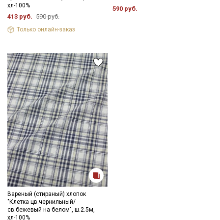
хл-100%
590 руб.
413 руб.
590 руб.
Только онлайн-заказ
Вареный (стираный) хлопок
"Клетка цв.чернильный/
св.бежевый на белом", ш.2.5м,
хл-100%