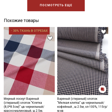
ПОСМОТРЕТЬ ЕЩЕ
Похожие товары
- 30% ТКАНЬ В ОТРЕЗАХ
Мерный лоскут Вареный
Вареный (стираный) хлопок
(стираный) хлопок "Клетка
"Мелкая клетка" цв.чернильный/
(8,0*8.5см)" цв.чернильный/
кофейный , ш.2.5м, хл-100%, 115гр/
красно-малиновый, ш.2.5м,
м.кв