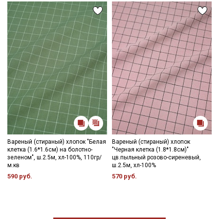
Вареный (стираный) хлопок "Белая
Вареный (стираный) хлопок
клетка (1.6*1.6см) на болотно-
"Черная клетка (1.8*1.8см)"
зеленом", ш.2.5м, хл-100%, 110гр/
цв.пыльный розово-сиреневый,
м.кв
ш.2.5м, хл-100%
590 руб.
570 руб.