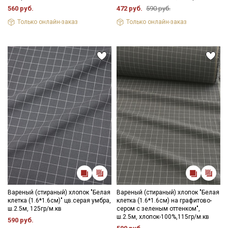
560 руб.
472 руб.
590 руб.
Только онлайн-заказ
Только онлайн-заказ
Вареный (стираный) хлопок "Белая
Вареный (стираный) хлопок "Белая
клетка (1.6*1.6см)" цв.серая умбра,
клетка (1.6*1.6см) на графитово-
ш.2.5м, 125гр/м.кв
сером с зеленым оттенком",
Секретная рассылка от Купава
ш.2.5м, хлопок-100%,115гр/м.кв
590 руб.