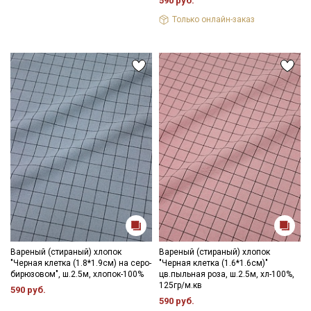
590 руб.
Мы публикуем здесь дополнительные
Только онлайн-заказ
промокоды и скидки до 30% на узкие
категории тканей
Электронная почта
Подписаться
Ознакомлен(а) с
Политикой обработки персональных
данных
и даю
Согласие на обработку персональных
данных
Даю
Согласие на получение рекламных и
информационных рассылок
Вареный (стираный) хлопок
Вареный (стираный) хлопок
"Черная клетка (1.8*1.9см) на серо-
"Черная клетка (1.6*1.6см)"
бирюзовом", ш.2.5м, хлопок-100%
цв.пыльная роза, ш.2.5м, хл-100%,
125гр/м.кв
590 руб.
590 руб.