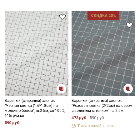
СКИДКА 20%
Вареный (стираный) хлопок
Вареный (стираный) хлопок
"Черная клетка (1.6*1.8см) на
"Розовая клетка (2*2см) на сером
молочно-белом", ш.2.5м, хл-100%,
с зеленым оттенком", ш.2.5м
115гр/м.кв
472 руб.
590 руб.
590 руб.
Только онлайн-заказ