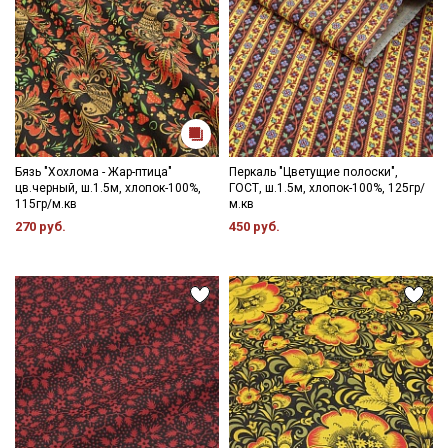
Бязь "Хохлома - Жар-птица"
Перкаль "Цветущие полоски",
цв.черный, ш.1.5м, хлопок-100%,
ГОСТ, ш.1.5м, хлопок-100%, 125гр/
115гр/м.кв
м.кв
270 руб.
450 руб.