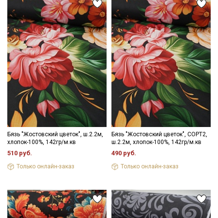
Секретная рассылка от Купава
Мы публикуем здесь дополнительные
промокоды и скидки до 30% на узкие
категории тканей
Электронная почта
Бязь "Жостовский цветок", ш.2.2м,
Бязь "Жостовский цветок", СОРТ2,
хлопок-100%, 142гр/м.кв
ш.2.2м, хлопок-100%, 142гр/м.кв
510 руб.
490 руб.
Подписаться
Только онлайн-заказ
Только онлайн-заказ
Ознакомлен(а) с
Политикой обработки персональных
данных
и даю
Согласие на обработку персональных
данных