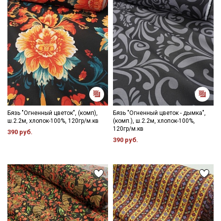
Даю
Согласие на получение рекламных и
информационных рассылок
Бязь "Огненный цветок", (комп),
Бязь "Огненный цветок - дымка",
ш.2.2м, хлопок-100%, 120гр/м.кв
(комп.), ш.2.2м, хлопок-100%,
120гр/м.кв
390 руб.
390 руб.