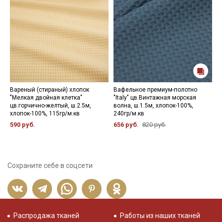
Вареный (стираный) хлопок
Вафельное премиум-полотно
Б
"Мелкая двойная клетка"
"Italy" цв.Винтажная морская
ш
цв.горчично-желтый, ш.2.5м,
волна, ш.1.5м, хлопок-100%,
4
хлопок-100%, 115гр/м.кв
240гр/м.кв
590 руб.
656 руб.
820 руб.
Сохраните себе в соцсети
Распродажа тканей
Работы из наших тканей