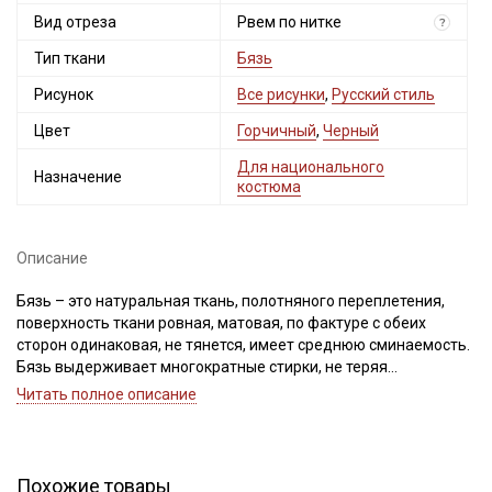
Вид отреза
Рвем по нитке
?
Тип ткани
Бязь
Рисунок
Все рисунки
,
Русский стиль
Цвет
Горчичный
,
Черный
Для национального
Назначение
костюма
Описание
Бязь – это натуральная ткань, полотняного переплетения,
поверхность ткани ровная, матовая, по фактуре с обеих
сторон одинаковая, не тянется, имеет среднюю сминаемость.
Бязь выдерживает многократные стирки, не теряя
привлекательный вид, не вытягивается после стирок, легко
Читать полное описание
гладится, удобна в пошиве (не скользит, не осыпается).
Отлично подходит для пошива постельного белья, стеганых
покрывал, легкой одежды для взрослых и детей, бортиков в
кроватку, конвертов на выписку, детских вигвамов,
Похожие товары