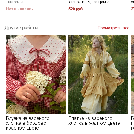
100гр/м.кв
хлопок-100%, 100гр/м.кв
х
Нет в наличии
520 руб
3
Другие работы
Посмотреть все
Блузка из вареного
Платье из вареного
Б
хлопка в бордово-
хлопка в желтом цвете
п
красном цвете
г