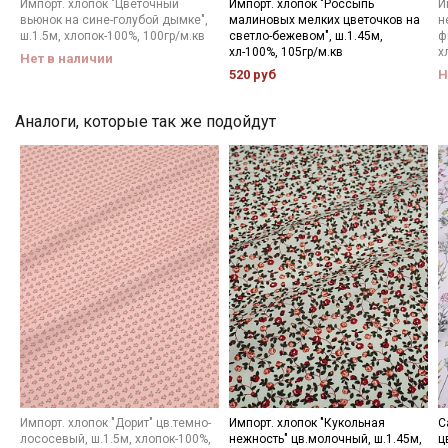
Мы публикуем здесь дополнительные
Импорт. хлопок "Цветочный
Импорт. хлопок "Россыпь
И
вьюнок на сине-голубой дымке",
малиновых мелких цветочков на
н
промокоды и скидки до 30% на узкие
ш.1.5м, хлопок-100%, 100гр/м.кв
светло-бежевом", ш.1.45м,
ф
категории тканей
хл-100%, 105гр/м.кв
х
Нет в наличии
520 руб
Н
Электронная почта
Аналоги, которые так же подойдут
Подписаться
Ознакомлен(а) с
Политикой обработки персональных
данных
и даю
Согласие на обработку персональных
данных
Даю
Согласие на получение рекламных и
информационных рассылок
Импорт. хлопок "Дорит" цв.темно-
Импорт. хлопок "Кукольная
С
лососевый, ш.1.5м, хлопок-100%,
нежность" цв.молочный, ш.1.45м,
ц