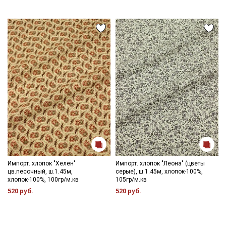
Импорт. хлопок "Хелен"
Импорт. хлопок "Леона" (цветы
цв.песочный, ш.1.45м,
серые), ш.1.45м, хлопок-100%,
хлопок-100%, 100гр/м.кв
105гр/м.кв
520 руб.
520 руб.