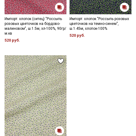
Импорт. хлопок (ситец) "Россыпь
Импорт. хлопок "Россыпь розовых
розовых цветочков на бордово-
цветочков на темно-синем",
малиновом", ш.1.5м, хл-100%, 90гр/
ш.1.45м, хлопок-100%
м.кв
520 руб.
520 руб.
Секретная рассылка от Купава