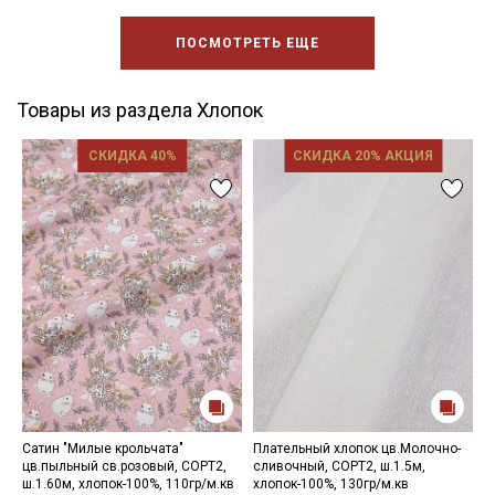
ПОСМОТРЕТЬ ЕЩЕ
Товары из раздела Хлопок
СКИДКА 40%
СКИДКА 20% АКЦИЯ
Сатин "Милые крольчата"
Плательный хлопок цв.Молочно-
Н
цв.пыльный св.розовый, СОРТ2,
сливочный, СОРТ2, ш.1.5м,
8
ш.1.60м, хлопок-100%, 110гр/м.кв
хлопок-100%, 130гр/м.кв