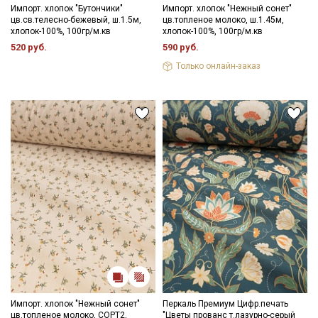
Импорт. хлопок "Бутончики"
Импорт. хлопок "Нежный сонет"
цв.св.телесно-бежевый, ш.1.5м,
цв.топленое молоко, ш.1.45м,
хлопок-100%, 100гр/м.кв
хлопок-100%, 100гр/м.кв
520 руб.
590 руб.
Только онлайн-заказ
Импорт. хлопок "Нежный сонет"
Перкаль Премиум Цифр.печать
цв.топленое молоко, СОРТ2,
"Цветы прованс т.лазурно-серый