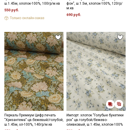
ш.1.45м, хлопок-100%, 100гр/м.кв
фон", ш.1.5м, хлопок-100%, 120гр/
м.кв
550 руб.
690 руб.
Только онлайн-заказ
Перкаль Премиум Цифр.печать
Импорт. хлопок "Голубые букетики
"Хризантема" цв.бежевый/голубой,
роз" цв.голубой/бежево-
ш.1.45м, хл-100%, 140гр/м.кв
оливковый, ш.1.45м, хлопок-100%