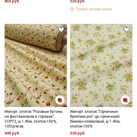
850 руб.
520 руб.
Только онлайн-заказ
Импорт. хлопок "Розовые бутоны
Импорт. хлопок "Горчичные
на фисташковом в горошек",
букетики роз" цв.горчичный/
СОРТ2, ш.1.45м, хлопок-100%,
бежево-оливковый, ш.1.45м,
105гр/м.кв
хлопок-100%
490 руб.
520 руб.