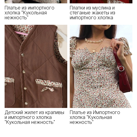
- гладить с изнаночной стороны.
Цветопередача (тон) может отличаться от оригинального
Платье из импортного
Платки из муслина и
хлопка "Кукольная
стеганые жакеты из
цвета ткани в зависимости от настроек вашего монитора и в
нежность"
импортного хлопка
зависимости от партии.
Детский жилет из крапивы
Платье из Импортного
и импортного хлопка
хлопка "Кукольная
"Кукольная нежность"
нежность"