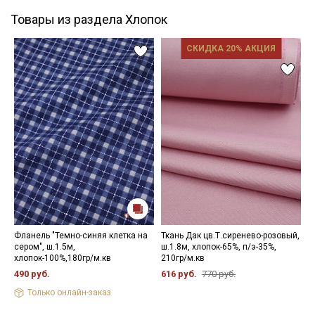
Товары из раздела Хлопок
СКИДКА 20% АКЦИЯ
Фланель "Темно-синяя клетка на
Ткань Дак цв.Т.сиренево-розовый,
С
сером", ш.1.5м,
ш.1.8м, хлопок-65%, п/э-35%,
ц
хлопок-100%,180гр/м.кв
210гр/м.кв
х
490 руб.
616 руб.
770 руб.
5
Только онлайн-заказ