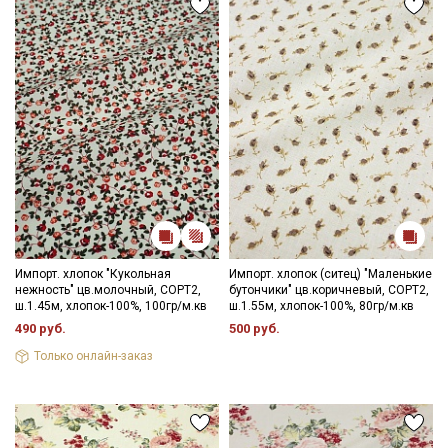
Импорт. хлопок "Кукольная
Импорт. хлопок (ситец) "Маленькие
нежность" цв.молочный, СОРТ2,
бутончики" цв.коричневый, СОРТ2,
ш.1.45м, хлопок-100%, 100гр/м.кв
ш.1.55м, хлопок-100%, 80гр/м.кв
490 руб.
500 руб.
Только онлайн-заказ