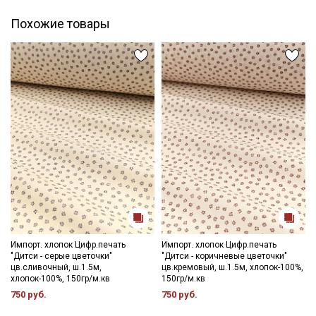
промокоды и скидки до 30% на узкие
Похожие товары
категории тканей
Электронная почта
Подписаться
Ознакомлен(а) с
Политикой обработки персональных
данных
и даю
Согласие на обработку персональных
данных
Даю
Согласие на получение рекламных и
информационных рассылок
Импорт. хлопок Цифр.печать
Импорт. хлопок Цифр.печать
"Дитси - серые цветочки"
"Дитси - коричневые цветочки"
цв.сливочный, ш.1.5м,
цв.кремовый, ш.1.5м, хлопок-100%,
хлопок-100%, 150гр/м.кв
150гр/м.кв
750 руб.
750 руб.