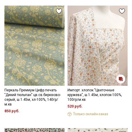
Перкаль Премиум Цифр.печать
Импорт. хлопок "Цветочные
"Дикий тюльпан" цв.св.бирюзово-
кружева", ш.1.45м, хлопок-100%,
серый, ш.1.45м, хл-100%, 140гр/
100гр/м.кв
м.кв
520 руб.
850 руб.
Только онлайн-заказ