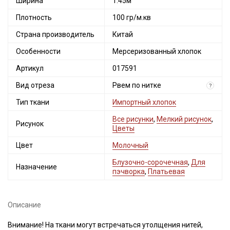
Ширина
1.45м
Плотность
100 гр/м.кв
Страна производитель
Китай
Особенности
Мерсеризованный хлопок
Артикул
017591
Вид отреза
Рвем по нитке
?
Тип ткани
Импортный хлопок
Все рисунки
,
Мелкий рисунок
,
Рисунок
Цветы
Цвет
Молочный
Блузочно-сорочечная
,
Для
Назначение
пэчворка
,
Платьевая
Описание
Внимание! На ткани могут встречаться утолщения нитей,