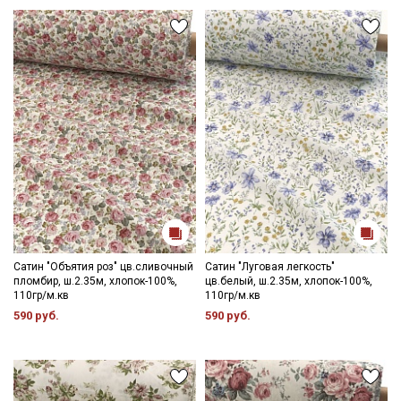
Сатин "Объятия роз" цв.сливочный
Сатин "Луговая легкость"
пломбир, ш.2.35м, хлопок-100%,
цв.белый, ш.2.35м, хлопок-100%,
110гр/м.кв
110гр/м.кв
590 руб.
590 руб.