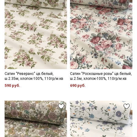
Сатин "Реверанс" цв.белый,
Сатин "Роскошные розы" цв.белый,
ш.2.35м, хлопок-100%, 110гр/м.кв
ш.2.5м, хлопок-100%, 110гр/м.кв
590 руб.
690 руб.