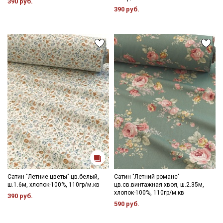
390 руб.
категории тканей
390 руб.
Электронная почта
Подписаться
Ознакомлен(а) с
Политикой обработки персональных
данных
и даю
Согласие на обработку персональных
данных
Даю
Согласие на получение рекламных и
информационных рассылок
Сатин "Летние цветы" цв.белый,
Сатин "Летний романс"
ш.1.6м, хлопок-100%, 110гр/м.кв
цв.св.винтажная хвоя, ш.2.35м,
хлопок-100%, 110гр/м.кв
390 руб.
590 руб.