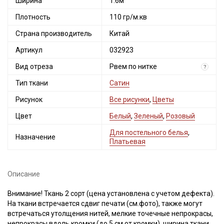
Ширина
1.6м
Плотность
110 гр/м.кв
Страна производитель
Китай
Артикул
032923
Вид отреза
Рвем по нитке
?
Тип ткани
Сатин
Рисунок
Все рисунки
,
Цветы
Цвет
Белый
,
Зеленый
,
Розовый
Для постельного белья
,
Назначение
Платьевая
Описание
Внимание! Ткань 2 сорт (цена установлена с учетом дефекта).
На ткани встречается сдвиг печати (см.фото), также могут
встречаться утолщения нитей, мелкие точечные непрокрасы,
непрокрасы вдоль кромки (до 5 см от кромки), ширина ткани ±