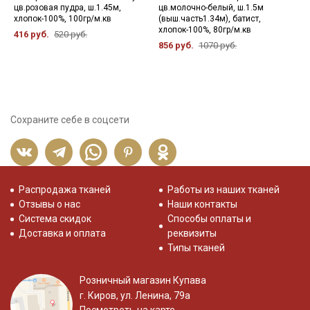
цв.розовая пудра, ш.1.45м,
цв.молочно-белый, ш.1.5м
п
хлопок-100%, 100гр/м.кв
(выш.часть1.34м), батист,
ш
хлопок-100%, 80гр/м.кв
8
416 руб.
520 руб.
856 руб.
1070 руб.
6
Сохраните себе в соцсети
Распродажа тканей
Работы из наших тканей
Отзывы о нас
Наши контакты
Система скидок
Способы оплаты и
Доставка и оплата
реквизиты
Типы тканей
Розничный магазин Купава
г. Киров, ул. Ленина, 79а