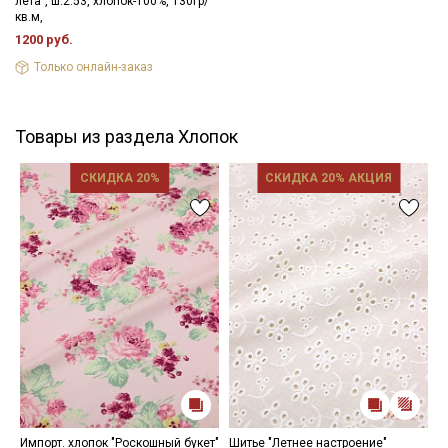
лета", ш.2.53, хлопок-100%, 130гр/
кв.м,
1200 руб.
Только онлайн-заказ
Товары из раздела Хлопок
СКИДКА 20%
СКИДКА 20% АКЦИЯ
Импорт. хлопок "Роскошный букет"
Шитье "Летнее настроение"
М