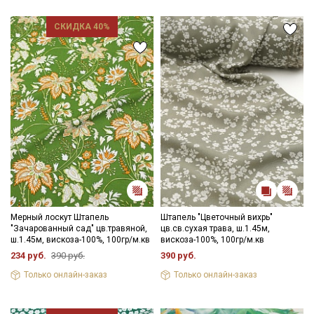
- гладить на низкой температуре (с изнанки).
СКИДКА 40%
Внимание! На ткани могут встречаться утолщения нитей,
непрокрасы в виде маленьких точек, короткие единичные
вплетения нитей другого цвета, дефекты вдоль кромки на
расстоянии до 5см от края браком не являются. Ширина ткани
±2см. Просим учитывать это при покупке.
Цветопередача может отличаться от оригинального цвета
ткани в зависимости от настроек вашего монитора и в
зависимости от партии.
Секретная рассылка от Купава
Мы публикуем здесь дополнительные
промокоды и скидки до 30% на узкие
категории тканей
Мерный лоскут Штапель
Штапель "Цветочный вихрь"
"Зачарованный сад" цв.травяной,
цв.св.сухая трава, ш.1.45м,
ш.1.45м, вискоза-100%, 100гр/м.кв
вискоза-100%, 100гр/м.кв
Электронная почта
234 руб.
390 руб.
390 руб.
Только онлайн-заказ
Только онлайн-заказ