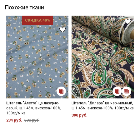
Похожие ткани
СКИДКА 40%
Штапель "Алетта" цв.лазурно-
Штапель "Дилара" цв.чернильный,
М
серый, ш.1.45м, вискоза-100%,
ш.1.45м, вискоза-100%, 100гр/м.кв
"
100гр/м.кв
в
390 руб.
234 руб.
390 руб.
2