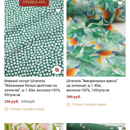
СКИДКА 40%
Подписаться
Ознакомлен(а) с
Политикой обработки персональных
данных
и даю
Согласие на обработку персональных
данных
Даю
Согласие на получение рекламных и
информационных рассылок
Мерный лоскут Штапель
Штапель "Акварельные ирисы"
"Маленькие белые цветочки на
цв.зеленый, ш.1.45м,
зеленом", ш.1.42м, вискоза-100%,
вискоза-100%, 100гр/м.кв
90гр/м.кв
390 руб.
234 руб.
390 руб.
Только онлайн-заказ
Только онлайн-заказ