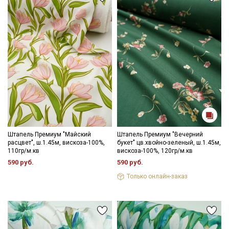
Штапель Премиум "Майский
Штапель Премиум "Вечерний
расцвет", ш.1.45м, вискоза-100%,
букет" цв.хвойно-зеленый, ш.1.45м,
110гр/м.кв
вискоза-100%, 120гр/м.кв
590 руб.
590 руб.
Только онлайн-заказ