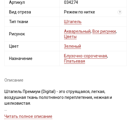
Артикул
034274
Вид отреза
Режем по нитке
?
Тип ткани
Штапель
Акварельный
,
Все рисунки
,
Рисунок
Цветы
Цвет
Зеленый
Блузочно-сорочечная
,
Назначение
Платьевая
Описание
Штапель Премиум (Digital) - это струящаяся, легкая,
воздушная ткань полотняного переплетения, нежная и
шелковистая.
Рисунок нанесен цифровой (Digital) печатью с одной стороны.
Читать полное описание
Преимущество данного способа заключается в четкости и
яркости рисунка, в чистоте цветопередачи. Принты,