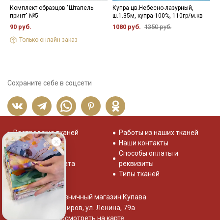
Комплект образцов "Штапель
Купра цв.Небесно-лазурный,
Ш
принт" №5
ш.1.35м, купра-100%, 110гр/м.кв
"
п
90 руб.
1080 руб.
1350 руб.
1
Только онлайн-заказ
5
Сохраните себе в соцсети
Распродажа тканей
Работы из наших тканей
Отзывы о нас
Наши контакты
Система скидок
Способы оплаты и
Доставка и оплата
реквизиты
Типы тканей
Розничный магазин Купава
г. Киров, ул. Ленина, 79а
Посмотреть на карте