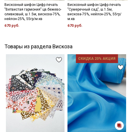
Вискозный шифон Цифр.печать
Вискозный шифон Цифр.печать
"Ветвистая гармония" цв.бежево-
"Сумеречный сад", ш.1.5м,
оливковый, ш.1.5м, вискоза-75%,
вискоза-75%, нейлон-25%, 55гр/
нейлон-25%, 55гр/м.кв
м.кв
670 руб.
670 руб.
Товары из раздела Вискоза
СКИДКА 20% АКЦИЯ