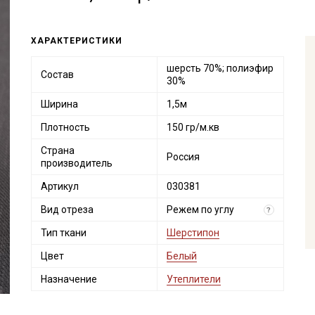
ХАРАКТЕРИСТИКИ
шерсть 70%; полиэфир
Состав
30%
Ширина
1,5м
Плотность
150 гр/м.кв
Страна
Россия
производитель
Артикул
030381
Вид отреза
Режем по углу
?
Тип ткани
Шерстипон
Цвет
Белый
Назначение
Утеплители