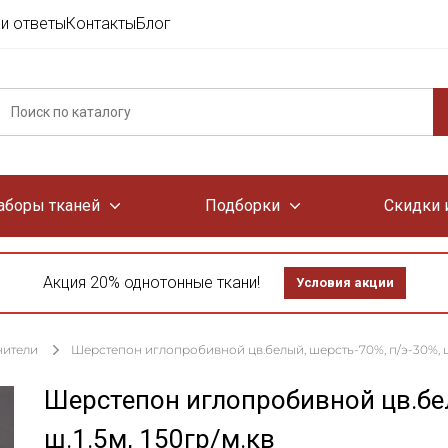
и ответы
Контакты
Блог
аборы тканей
Подборки
Скидки 
Акция 20% однотонные ткани!
Условия акции
нители
Шерстепон иглопробивной цв.белый, шерсть-70%, п/э-30%, ш.1
Шерстепон иглопробивной цв.бел
ш.1.5м, 150гр/м.кв