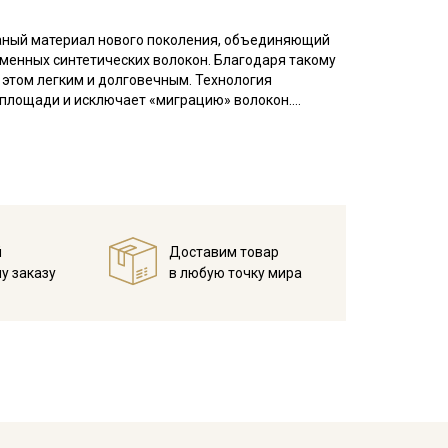
каный материал нового поколения, объединяющий
менных синтетических волокон. Благодаря такому
 этом легким и долговечным. Технология
 площади и исключает «миграцию» волокон.
ысокими теплозащитными свойствами. Отлично
тильных пальто и приталенных курток.
жилеты, детские комбинезоны. Для создания
 подушки, теплые конверты для выписки, спальные
епловую обработку), не деформируется под паром,
й
Доставим товар
у заказу
в любую точку мира
з редварительного замачивания.
нтальном положении).
зуйте средства для защиты изделия от моли.
ета ткани в зависимости от настроек вашего