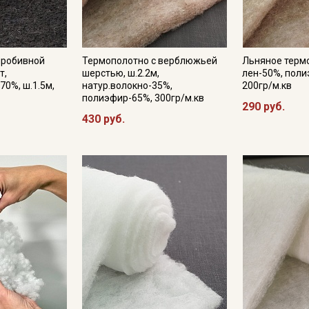
пробивной
Термополотно с верблюжьей
Льняное термо
т,
шерстью, ш.2.2м,
лен-50%, пол
70%, ш.1.5м,
натур.волокно-35%,
200гр/м.кв
полиэфир-65%, 300гр/м.кв
290 руб.
430 руб.