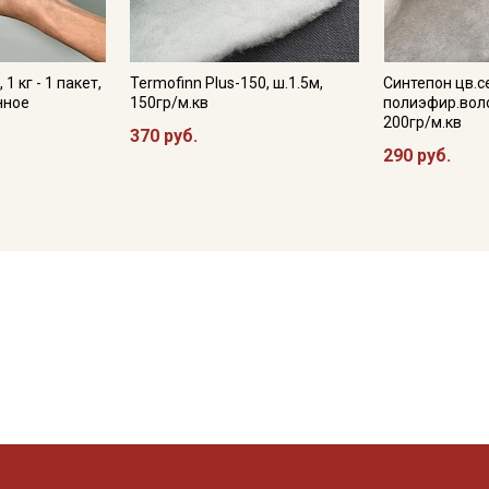
1 кг - 1 пакет,
Termofinn Plus-150, ш.1.5м,
Синтепон цв.се
нное
150гр/м.кв
полиэфир.вол
200гр/м.кв
370 руб.
290 руб.