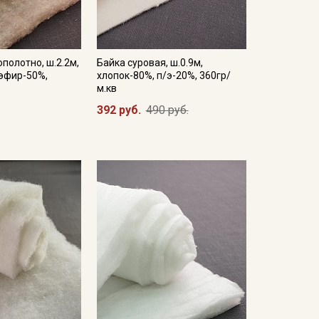
полотно, ш.2.2м,
Байка суровая, ш.0.9м,
иэфир-50%,
хлопок-80%, п/э-20%, 360гр/
м.кв
392 руб.
490 руб.