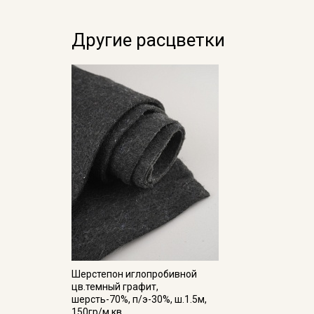
Другие расцветки
Шерстепон иглопробивной
цв.темный графит,
шерсть-70%, п/э-30%, ш.1.5м,
150гр/м.кв