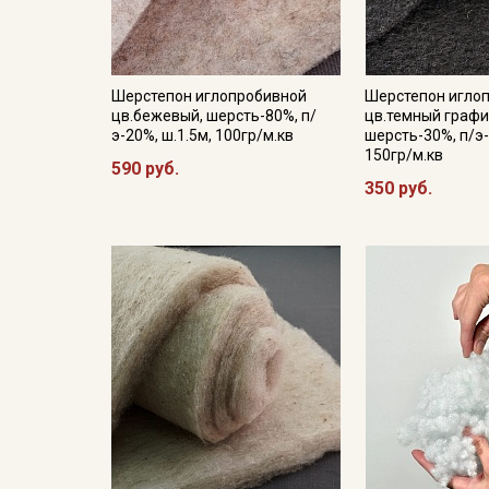
Шерстепон иглопробивной
Шерстепон игло
цв.бежевый, шерсть-80%, п/
цв.темный графи
э-20%, ш.1.5м, 100гр/м.кв
шерсть-30%, п/э-
150гр/м.кв
590 руб.
350 руб.