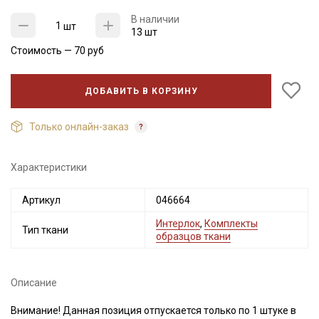
В наличии
шт
13 шт
Стоимость —
70
руб
ДОБАВИТЬ В КОРЗИНУ
Только онлайн-заказ
Характеристики
Секретная рассылка от Купава
Мы публикуем здесь дополнительные
Артикул
046664
промокоды и скидки до 30% на узкие
Интерлок
,
Комплекты
Тип ткани
категории тканей
образцов ткани
Электронная почта
Описание
Внимание! Данная позиция отпускается только по 1 штуке в