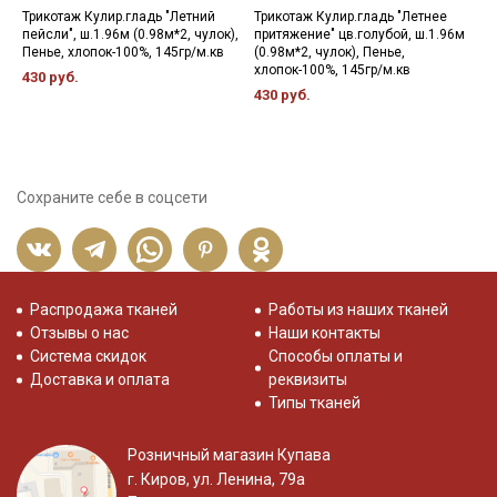
Трикотаж Кулир.гладь "Летний
Трикотаж Кулир.гладь "Летнее
Ф
пейсли", ш.1.96м (0.98м*2, чулок),
притяжение" цв.голубой, ш.1.96м
ц
Пенье, хлопок-100%, 145гр/м.кв
(0.98м*2, чулок), Пенье,
П
хлопок-100%, 145гр/м.кв
430 руб.
1
430 руб.
Сохраните себе в соцсети
Распродажа тканей
Работы из наших тканей
Отзывы о нас
Наши контакты
Система скидок
Способы оплаты и
Доставка и оплата
реквизиты
Типы тканей
Розничный магазин Купава
г. Киров, ул. Ленина, 79а