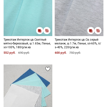
Мы публикуем здесь дополнительные
промокоды и скидки до 30% на узкие
категории тканей
Электронная почта
Трикотаж Интерлок цв.Светлый
Трикотаж Интерлок цв.Св.серый
мятно-бирюзовый, ш.1.65м, Пенье,
меланж, ш.1.7м, Пенье, хл-60%, п/
хл-100%, 180гр/м.кв
э-40%, 220гр/м.кв
552 руб.
690 руб.
600 руб.
750 руб.
Подписаться
Ознакомлен(а) с
Политикой обработки персональных
данных
и даю
Согласие на обработку персональных
данных
Даю
Согласие на получение рекламных и
информационных рассылок