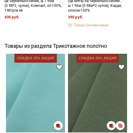
цв.чернильно-синий, ш.1.96м
(цв.мята) на чернильно-синем",
(0.98*2, чулок), Компакт, хл-100%,
ш.1.96м (0.98м*2,чулок), Карде,
140гр/м.кв
хлопок-100%
430 руб.
390 руб.
Только онлайн-заказ
Товары из раздела Трикотажное полотно
СКИДКА 20% АКЦИЯ
СКИДКА 20% АКЦИЯ