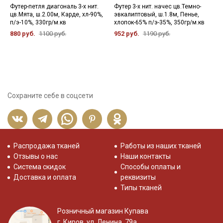
Футер-петля диагональ 3-х нит.
Футер 3-х нит. начес цв.Темно-
Ф
цв.Мята, ш.2.00м, Карде, хл-90%,
эвкалиптовый, ш.1.8м, Пенье,
ц
п/э-10%, 330гр/м.кв
хлопок-65% п/э-35%, 350гр/м.кв
ш
3
880 руб.
1100 руб.
952 руб.
1190 руб.
7
Сохраните себе в соцсети
Распродажа тканей
Работы из наших тканей
Отзывы о нас
Наши контакты
Система скидок
Способы оплаты и
Доставка и оплата
реквизиты
Типы тканей
Розничный магазин Купава
г. Киров, ул. Ленина, 79а