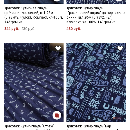
ткани в зависимости от настроек вашего монитора и в
зависимости от партии тон ткани может отличаться.
Трикотаж Кулирная гладь
Трикотаж Кулир.гладь
цв.Чернильно-синий, ш.1.96м
"Графический штрих" цв.чернильно-
(0.98м*2, чулок), Компакт, хл-100%,
синий, ш.1.96м (0.98*2, чул),
145гр/м.кв
Компакт, хл-100%, 140гр/м.кв
344 руб.
430 руб.
430 руб.
Трикотаж Кулир.гладь "Страж"
Трикотаж Кулир.гладь "Бар