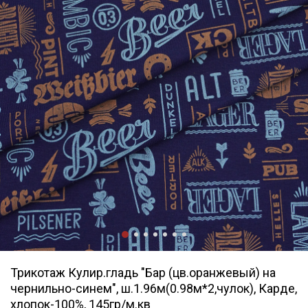
Трикотаж Кулир.гладь "Бар (цв.оранжевый) на
чернильно-синем", ш.1.96м(0.98м*2,чулок), Карде,
хлопок-100%, 145гр/м.кв