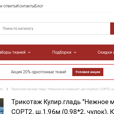
и ответы
Контакты
Блог
аборы тканей
Подборки
Скидки 
Акция 20% однотонные ткани!
Условия акции
но
Трикотаж Кулир.гладь "Нежное мгновение" цв.голубой, СОРТ2, ш.1.9
Трикотаж Кулир.гладь "Нежное м
СОРТ2, ш.1.96м (0.98*2, чулок), 