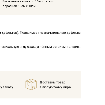
Вы можете заказать 5 бесплатных
образцов 10см x 10см
ом дефектов). Ткань имеет незначительные дефекты
.
пециальную иглу с закруглённым острием, толщина
кани: толстый трикотаж требует больших номеров
новидность трикотажного полотна. Лицевая сторона
анке петли более фактурные, выстроенные подобно
ла себя как экологичный и практичный материал,
й
Доставим товар
у заказу
в любую точку мира
тянуться в ширину, при этом почти не
сгиба может встречаться небольшое смещение
казанная ширина является шириной полотна в