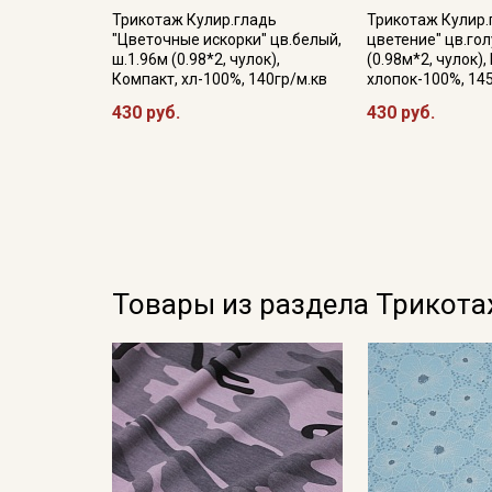
Трикотаж Кулир.гладь
Трикотаж Кулир.
"Цветочные искорки" цв.белый,
цветение" цв.гол
ш.1.96м (0.98*2, чулок),
(0.98м*2, чулок),
Компакт, хл-100%, 140гр/м.кв
хлопок-100%, 14
430 руб.
430 руб.
Товары из раздела Трикот