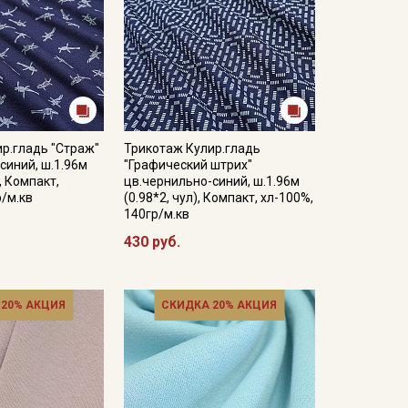
р.гладь "Страж"
Трикотаж Кулир.гладь
синий, ш.1.96м
"Графический штрих"
), Компакт,
цв.чернильно-синий, ш.1.96м
р/м.кв
(0.98*2, чул), Компакт, хл-100%,
140гр/м.кв
430 руб.
 20% АКЦИЯ
СКИДКА 20% АКЦИЯ