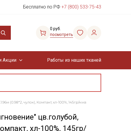
Бесплатно по РФ
+7 (800) 533-75-43
0 руб.
посмотреть
и Акции
Работы из наших тканей
6м (0.98*2, чулок), Компакт, хл-100%, 145гр/м.кв
гновение" цв.голубой,
Компакт, хл-100%, 145гр/