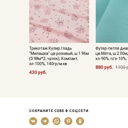
Трикотаж Кулир.гладь
Футер-петля диаг
"Милашка" цв.розовый, ш.1.96м
цв.Мята, ш.2.00м
(0.98м*2, чулок), Компакт,
хл-90%, п/э-10%,
хл-100%, 140гр/м.кв
880 руб.
1100 
430 руб.
СОХРАНИТЕ СЕБЕ В СОЦСЕТИ