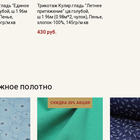
гладь "Единое
Трикотаж Кулир.гладь "Летнее
убой, ш.1.96м
притяжение" цв.голубой,
 Пенье,
ш.1.96м (0.98м*2, чулок), Пенье,
5гр/м.кв
хлопок-100%, 145гр/м.кв
Подписаться
430 руб.
Ознакомлен(а) с
Политикой обработки персональных
данных
и даю
Согласие на обработку персональных
данных
Даю
Согласие на получение рекламных и
информационных рассылок
ажное полотно
СКИДКА 20% АКЦИЯ