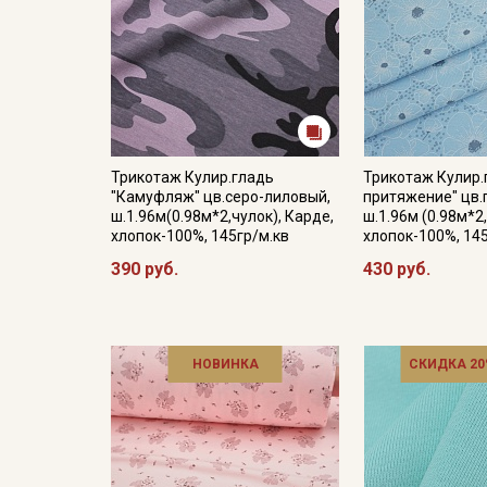
Трикотаж Кулир.гладь
Трикотаж Кулир.
"Камуфляж" цв.серо-лиловый,
притяжение" цв.
ш.1.96м(0.98м*2,чулок), Карде,
ш.1.96м (0.98м*2,
хлопок-100%, 145гр/м.кв
хлопок-100%, 14
390 руб.
430 руб.
НОВИНКА
СКИДКА 20