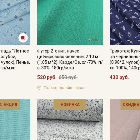
гладь "Летнее
Футер 2-х нит. начес
Трикотаж Кули
голубой,
цв.Бирюзово-зеленый, 2.10 м
цв.чернильно-
 чулок), Пенье,
(1,05 м*2), Карде/Ое, хл-70%, п/
(0.98*2, чулок
5гр/м.кв
э-30%, 180гр/м.кв
хл-100%, 140г
520 руб.
650 руб.
430 руб.
Только онлайн-заказ
% АКЦИЯ
НОВИНКА
СКИДКА