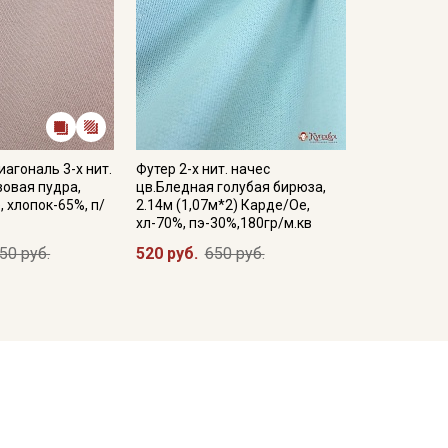
иагональ 3-х нит.
Футер 2-х нит. начес
овая пудра,
цв.Бледная голубая бирюза,
, хлопок-65%, п/
2.14м (1,07м*2) Карде/Ое,
хл-70%, пэ-30%,180гр/м.кв
50 руб.
520 руб.
650 руб.