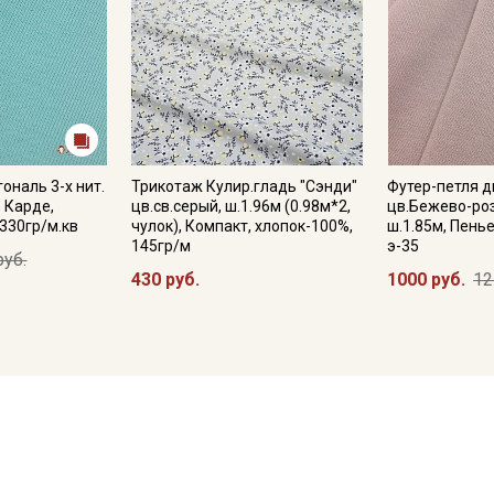
ональ 3-х нит.
Трикотаж Кулир.гладь "Сэнди"
Футер-петля д
, Карде,
цв.св.серый, ш.1.96м (0.98м*2,
цв.Бежево-роз
 330гр/м.кв
чулок), Компакт, хлопок-100%,
ш.1.85м, Пенье
145гр/м
э-35
руб.
430 руб.
1000 руб.
12