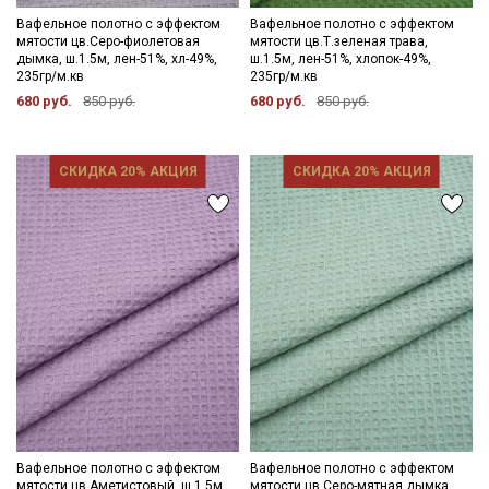
Вафельное полотно с эффектом
Вафельное полотно с эффектом
мятости цв.Серо-фиолетовая
мятости цв.Т.зеленая трава,
дымка, ш.1.5м, лен-51%, хл-49%,
ш.1.5м, лен-51%, хлопок-49%,
235гр/м.кв
235гр/м.кв
680 руб.
850 руб.
680 руб.
850 руб.
СКИДКА 20% АКЦИЯ
СКИДКА 20% АКЦИЯ
Секретная рассылка от Купава
Мы публикуем здесь дополнительные
промокоды и скидки до 30% на узкие
категории тканей
Вафельное полотно с эффектом
Вафельное полотно с эффектом
мятости цв.Аметистовый, ш.1.5м,
мятости цв.Серо-мятная дымка,