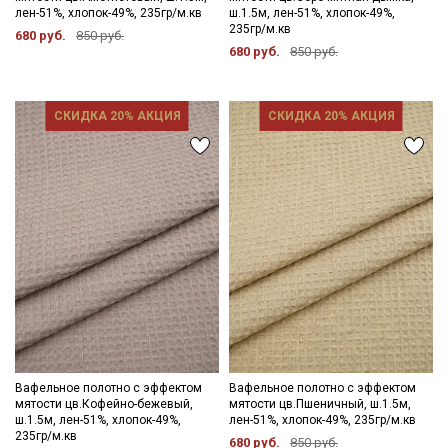
Электронная почта
лен-51%, хлопок-49%, 235гр/м.кв
ш.1.5м, лен-51%, хлопок-49%,
235гр/м.кв
680 руб.
850 руб.
680 руб.
850 руб.
Подписаться
СКИДКА 20% АКЦИЯ
СКИДКА 20% АКЦИЯ
Ознакомлен(а) с
Политикой обработки персональных
данных
и даю
Согласие на обработку персональных
данных
Даю
Согласие на получение рекламных и
информационных рассылок
Вафельное полотно с эффектом
Вафельное полотно с эффектом
мятости цв.Кофейно-бежевый,
мятости цв.Пшеничный, ш.1.5м,
ш.1.5м, лен-51%, хлопок-49%,
лен-51%, хлопок-49%, 235гр/м.кв
235гр/м.кв
680 руб.
850 руб.