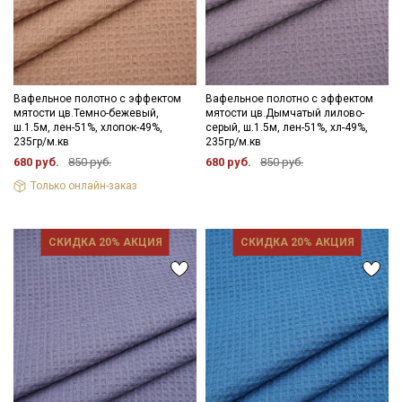
Вафельное полотно с эффектом
Вафельное полотно с эффектом
мятости цв.Темно-бежевый,
мятости цв.Дымчатый лилово-
ш.1.5м, лен-51%, хлопок-49%,
серый, ш.1.5м, лен-51%, хл-49%,
235гр/м.кв
235гр/м.кв
680 руб.
850 руб.
680 руб.
850 руб.
Только онлайн-заказ
СКИДКА 20% АКЦИЯ
СКИДКА 20% АКЦИЯ