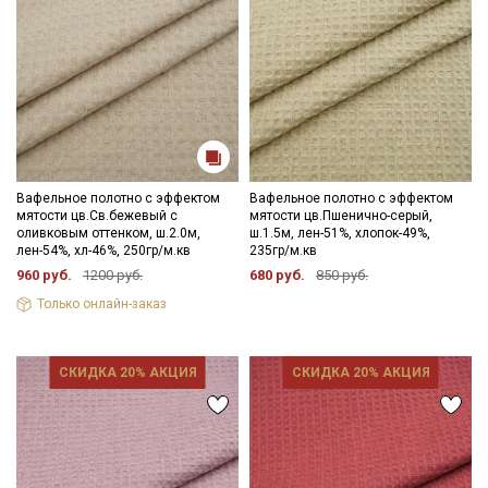
Вафельное полотно с эффектом
Вафельное полотно с эффектом
мятости цв.Св.бежевый с
мятости цв.Пшенично-серый,
оливковым оттенком, ш.2.0м,
ш.1.5м, лен-51%, хлопок-49%,
лен-54%, хл-46%, 250гр/м.кв
235гр/м.кв
960 руб.
1200 руб.
680 руб.
850 руб.
Только онлайн-заказ
СКИДКА 20% АКЦИЯ
СКИДКА 20% АКЦИЯ