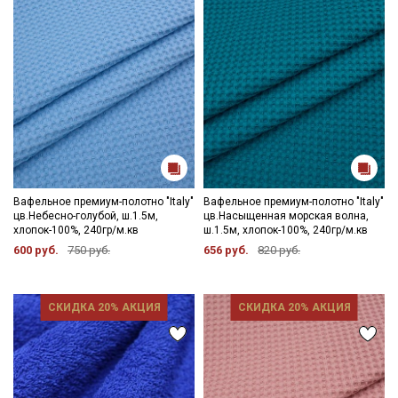
Вафельное премиум-полотно "Italy"
Вафельное премиум-полотно "Italy"
цв.Небесно-голубой, ш.1.5м,
цв.Насыщенная морская волна,
хлопок-100%, 240гр/м.кв
ш.1.5м, хлопок-100%, 240гр/м.кв
600 руб.
750 руб.
656 руб.
820 руб.
СКИДКА 20% АКЦИЯ
СКИДКА 20% АКЦИЯ