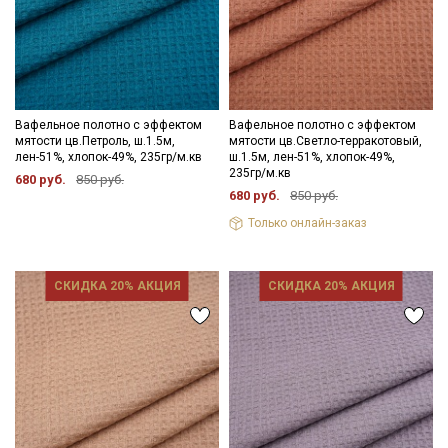
Вафельное полотно с эффектом
Вафельное полотно с эффектом
мятости цв.Петроль, ш.1.5м,
мятости цв.Светло-терракотовый,
лен-51%, хлопок-49%, 235гр/м.кв
ш.1.5м, лен-51%, хлопок-49%,
235гр/м.кв
680 руб.
850 руб.
680 руб.
850 руб.
Только онлайн-заказ
СКИДКА 20% АКЦИЯ
СКИДКА 20% АКЦИЯ