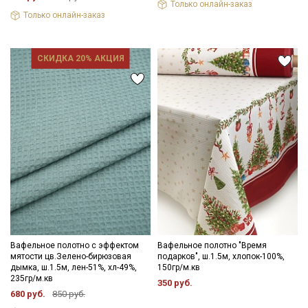
Только онлайн-заказ
Только онлайн-заказ
СКИДКА 20% АКЦИЯ
Вафельное полотно с эффектом
Вафельное полотно "Время
мятости цв.Зелено-бирюзовая
подарков", ш.1.5м, хлопок-100%,
дымка, ш.1.5м, лен-51%, хл-49%,
150гр/м.кв
235гр/м.кв
350 руб.
680 руб.
850 руб.