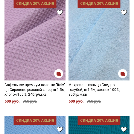
СКИДКА 20% АКЦИЯ
СКИДКА 20% АКЦИЯ
Вафельное премиум-полотно "Italy"
Махровая ткань цв.Бледно-
цв.Сиренево-розовый флер, ш.1.5м,
голубой, ш.1.5м, хлопок-100%,
хлопок-100%, 240гр/м.кв
350гр/м.кв
600 руб.
750 руб.
600 руб.
750 руб.
СКИДКА 20% АКЦИЯ
СКИДКА 20% АКЦИЯ