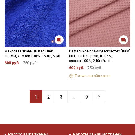
Махровая ткань цв.Василек,
Вафельное премиум-полотно "Italy"
ш.1.5м, хлопок-100%, 350гр/м.кв
цв.Пыльная роза, ш.1.5м,
хлопок-100%, 240гр/м.кв
600 руб.
750 руб.
600 руб.
750 руб.
Только онлайн-заказ
1
2
3
...
9
Распродажа тканей
Работы из наших тканей