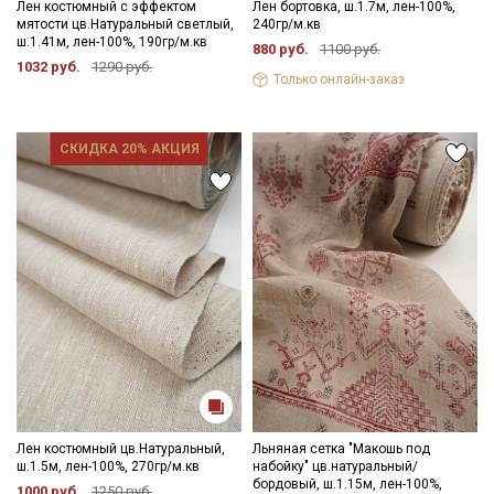
Лен костюмный с эффектом
Лен бортовка, ш.1.7м, лен-100%,
мятости цв.Натуральный светлый,
240гр/м.кв
ш.1.41м, лен-100%, 190гр/м.кв
880 руб.
1100 руб.
1032 руб.
1290 руб.
Только онлайн-заказ
СКИДКА 20% АКЦИЯ
Лен костюмный цв.Натуральный,
Льняная сетка "Макошь под
ш.1.5м, лен-100%, 270гр/м.кв
набойку" цв.натуральный/
бордовый, ш.1.15м, лен-100%,
1000 руб.
1250 руб.