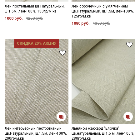
Лен постельный цв.Натуральный,
Лен сорочечный с умягчением
ш.1.5м, лен-100%, 180гр/м.кв
цв.Натуральный, ш.1.5м, лен-100%,
125гр/м.кв
1000 руб.
1250 руб.
1080 руб.
1350 руб.
СКИДКА 20% АКЦИЯ
Лен интерьерный пестротканый
Льняной жаккард "Елочка"
цв.Натуральный, ш.1.5м, лен-100%,
цв.натуральный, ш.1.5 м, лен-100%,
200гр/м.кв
280гр/м.кв