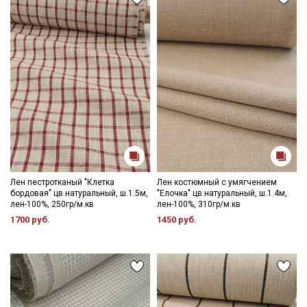
Секретная рассылка от Купава
Мы публикуем здесь дополнительные
промокоды и скидки до 30% на узкие
категории тканей
Лен пестротканый "Клетка
Лен костюмный с умягчением
бордовая" цв.натуральный, ш.1.5м,
"Елочка" цв.натуральный, ш.1.4м,
Электронная почта
лен-100%, 250гр/м.кв
лен-100%, 310гр/м.кв
1700 руб.
1450 руб.
Подписаться
Ознакомлен(а) с
Политикой обработки персональных