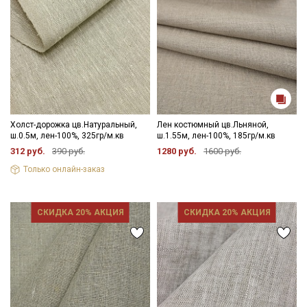
Холст-дорожка цв.Натуральный,
Лен костюмный цв.Льняной,
ш.0.5м, лен-100%, 325гр/м.кв
ш.1.55м, лен-100%, 185гр/м.кв
312 руб.
390 руб.
1280 руб.
1600 руб.
Только онлайн-заказ
СКИДКА 20% АКЦИЯ
СКИДКА 20% АКЦИЯ