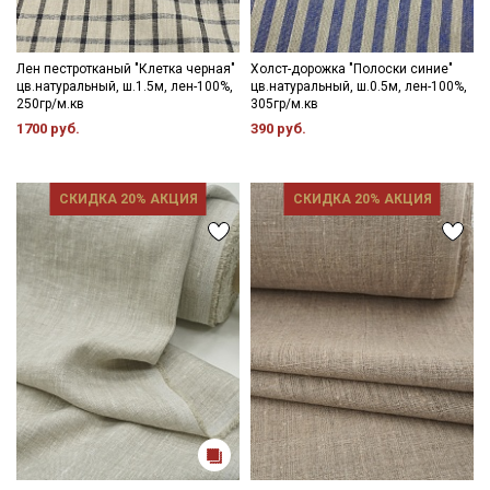
Лен пестротканый "Клетка черная"
Холст-дорожка "Полоски синие"
цв.натуральный, ш.1.5м, лен-100%,
цв.натуральный, ш.0.5м, лен-100%,
250гр/м.кв
305гр/м.кв
1700 руб.
390 руб.
СКИДКА 20% АКЦИЯ
СКИДКА 20% АКЦИЯ