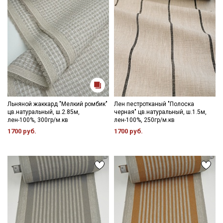
данных
и даю
Согласие на обработку персональных
данных
Даю
Согласие на получение рекламных и
информационных рассылок
Льняной жаккард "Мелкий ромбик"
Лен пестротканый "Полоска
цв.натуральный, ш.2.85м,
черная" цв.натуральный, ш.1.5м,
лен-100%, 300гр/м.кв
лен-100%, 250гр/м.кв
1700 руб.
1700 руб.