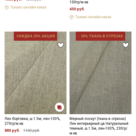
100гр/м.кв
Только онлайн-заказ
450 руб.
Только онлайн-заказ
СКИДКА 20% АКЦИЯ
- 30% ТКАНЬ В ОТРЕЗАХ
Лен бортовка, ш.1.5м, лен-100%,
Мерный лоскут (ткань в отрезах)
270гр/м.кв
Лен интерьерный цв.Натуральный
темный, ш.1.5м, лен-100%, 230гр/
880 руб.
1100 руб.
м.кв