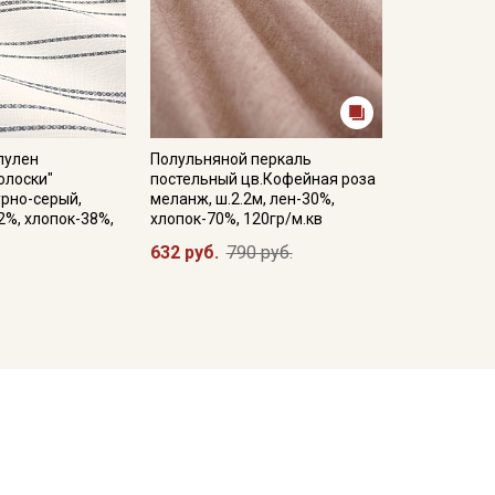
лулен
Полульняной перкаль
олоски"
постельный цв.Кофейная роза
рно-серый,
меланж, ш.2.2м, лен-30%,
2%, хлопок-38%,
хлопок-70%, 120гр/м.кв
632 руб.
790 руб.