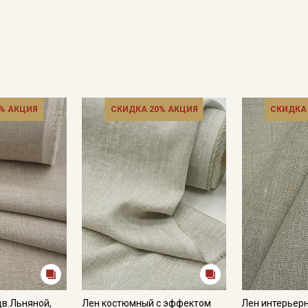
Секретная рассылка от
Купава
Мы публикуем здесь дополнительные
промокоды и скидки до 30% на узкие
категории тканей
% АКЦИЯ
СКИДКА 20% АКЦИЯ
СКИДКА
Электронная почта
Подписаться
Ознакомлен(а) с
Политикой обработки персональных
данных
и даю
Согласие на обработку персональных
данных
Даю
Согласие на получение рекламных и
информационных рассылок
в.Льняной,
Лен костюмный с эффектом
Лен интерьер