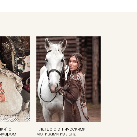
- противопоказано употребление отбеливателей
- гладить рекомендуется с изнаночной стороны, сушить в 
Цветопередача может отличаться от оригинального цвета т
в зависимости от партии тон ткани может отличаться.
ки" с
Платье с этническими
муаром
мотивами из льна