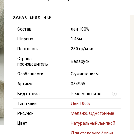
ХАРАКТЕРИСТИКИ
Состав
лен 100%
Ширина
1.45м
Плотность
280 гр/м.кв
Страна
Беларусь
производитель
Особенности
С умягчением
Артикул
034955
Вид отреза
Режем по нитке
?
Тип ткани
Лен 100%
Рисунок
Меланж
,
Однотонные
Цвет
Натуральный льняной
Для столового белья
,