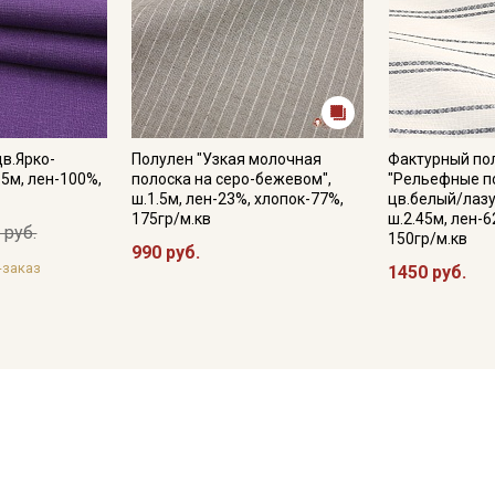
в.Ярко-
Полулен "Узкая молочная
Фактурный по
.5м, лен-100%,
полоска на серо-бежевом",
"Рельефные п
ш.1.5м, лен-23%, хлопок-77%,
цв.белый/лазу
175гр/м.кв
ш.2.45м, лен-6
 руб.
150гр/м.кв
990 руб.
-заказ
1450 руб.