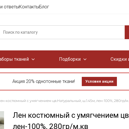
и ответы
Контакты
Блог
аборы тканей
Подборки
Скидки 
Акция 20% однотонные ткани!
Условия акции
ен костюмный с умягчением цв.Натуральный, ш.1.45м, лен-100%, 280гр/м.
Лен костюмный с умягчением цв
лен-100%, 280гр/м.кв