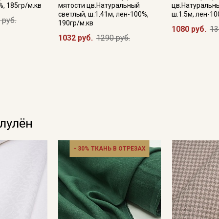
%, 185гр/м.кв
мятости цв.Натуральный
цв.Натуральн
светлый, ш.1.41м, лен-100%,
ш.1.5м, лен-10
 руб.
190гр/м.кв
1080 руб.
13
1032 руб.
1290 руб.
олулён
- 30% ТКАНЬ В ОТРЕЗАХ