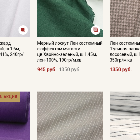
ккард
Мерный лоскут Лен костюмный
Лен костюмны
й, ш.1.6м,
с эффектом мятости
"Гусиная лапк
41%, 240гр/
цв.Хвойно-зеленый, ш.1.45м,
лососевый, ш.
лен-100%, 190гр/м.кв
350гр/м.кв
945 руб.
1350 руб.
1350 руб.
% АКЦИЯ