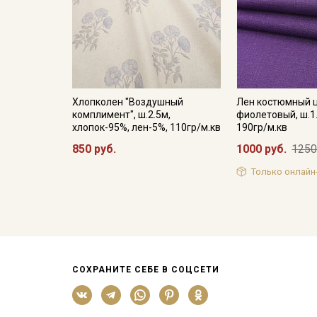
Хлопколен "Воздушный
Лен костюмный ц
комплимент", ш.2.5м,
фиолетовый, ш.1
хлопок-95%, лен-5%, 110гр/м.кв
190гр/м.кв
850 руб.
1000 руб.
1250
Только онлайн
СОХРАНИТЕ СЕБЕ В СОЦСЕТИ