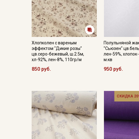
Хлопколен с вареным
Полульняной жа
эффектом "Дикие розы"
"Сьюзен" цв.белы
цв.серо-бежевый, ш.2.5м,
лен-59%, хлопок-
хл-92%, лен-8%, 110гр/м
м.кв
850 руб.
950 руб.
СКИДКА 20