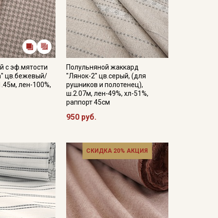
й с эф.мятости
Полульняной жаккард
а" цв.бежевый/
"Лянок-2" цв.серый, (для
1.45м, лен-100%,
рушников и полотенец),
ш.2.07м, лен-49%, хл-51%,
раппорт 45см
950 руб.
СКИДКА 20% АКЦИЯ