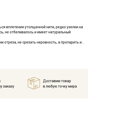
ься вплетения утолщенной нити, редко узелки на
сь, не отбеливалось и имеет натуральный
и отреза, не срезать неровность, а пропарить и
 диагональный перекос исправился. Ширина ткани
еплопроводностью и устойчивостью к износам,
ное; на ощупь мягкая; не просвечивает; усадка до
свободного кроя, для взрослых и детей, одежды
й
Доставим товар
него текстиля (постельного белья, легких
у заказу
в любую точку мира
екомендуется постирать при температуре
 просохнуть в развешенном состоянии, прогладить
м режиме утюга (важно не пересушивать ткань).
ротах