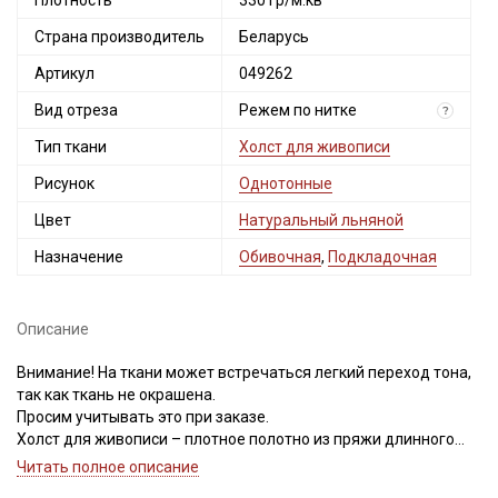
Плотность
330 гр/м.кв
Страна производитель
Беларусь
Артикул
049262
Вид отреза
Режем по нитке
?
Тип ткани
Холст для живописи
Рисунок
Однотонные
Цвет
Натуральный льняной
Секретная рассылка от Купава
Назначение
Обивочная
,
Подкладочная
Мы публикуем здесь дополнительные
промокоды и скидки до 30% на узкие
категории тканей
Описание
Внимание! На ткани может встречаться легкий переход тона,
Электронная почта
так как ткань не окрашена.
Просим учитывать это при заказе.
Холст для живописи – плотное полотно из пряжи длинного
волокна, ткань с характерным перпендикулярным
Читать полное описание
переплетением нитей, хорошо держит форму, не имеет
Подписаться