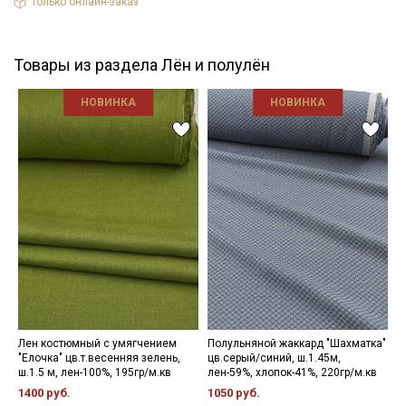
Только онлайн-заказ
Товары из раздела Лён и полулён
НОВИНКА
НОВИНКА
Лен костюмный с умягчением
Полульняной жаккард "Шахматка"
П
"Елочка" цв.т.весенняя зелень,
цв.серый/синий, ш.1.45м,
э
ш.1.5 м, лен-100%, 195гр/м.кв
лен-59%, хлопок-41%, 220гр/м.кв
ш
м
1400 руб.
1050 руб.