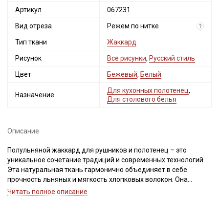
Артикул
067231
Вид отреза
Режем по нитке
?
Тип ткани
Жаккард
Рисунок
Все рисунки
,
Русский стиль
Цвет
Бежевый
,
Белый
Для кухонных полотенец
,
Назначение
Для столового белья
Описание
Полульняной жаккард для рушников и полотенец – это
уникальное сочетание традиций и современных технологий.
Эта натуральная ткань гармонично объединяет в себе
прочность льняных и мягкость хлопковых волокон. Она
экологична, прекрасно "дышит" и обладает высокой
Читать полное описание
плотностью, обеспечивая долговечность изделий.
Жаккардовое переплетение цветных нитей создает на
полотне красивый и выразительный двусторонний рисунок.