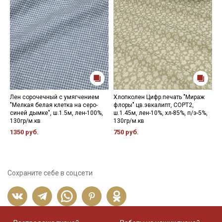
Лен сорочечный с умягчением
Хлопколен Цифр.печать "Мираж
П
"Мелкая белая клетка на серо-
флоры" цв.эвкалипт, СОРТ2,
ц
синей дымке", ш.1.5м, лен-100%,
ш.1.45м, лен-10%, хл-85%, п/э-5%,
л
130гр/м.кв
130гр/м.кв
4
1350 руб.
750 руб.
Сохраните себе в соцсети