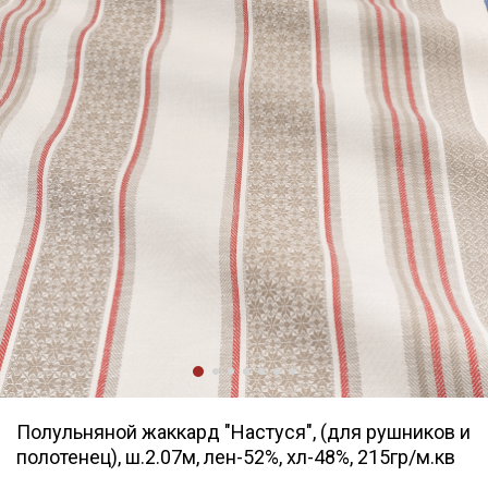
Полульняной жаккард "Настуся", (для рушников и
полотенец), ш.2.07м, лен-52%, хл-48%, 215гр/м.кв