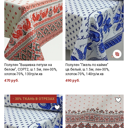
Полулен "Вышивка петухи на
Полулен "Гжель по кайме"
белом", СОРТ2, ш.1.5м, лен-30%,
цв.белый, ш.1.5м, лен-30%,
хлопок-70%, 130гр/м.кв
хлопок-70%, 140гр/м.кв
470 руб.
490 руб.
- 30% ТКАНЬ В ОТРЕЗАХ