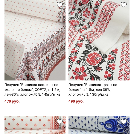
Электронная почта
проветриваемом помещении, без пересушивания;
- гладить слегка увлажненной с изнаночной стороны.
Обратите внимание: цветопередача на экране может
отличаться от реального цвета ткани в зависимости от
настроек вашего монитора и номера партии. Для точного
Подписаться
соответствия цвета можно заказать образец ткани или
связаться с менеджером для уточнения наличия образцов и
Ознакомлен(а) с
Политикой обработки персональных
цвета перед оформлением заказа.
данных
и даю
Согласие на обработку персональных
данных
Даю
Согласие на получение рекламных и
информационных рассылок
Полулен "Вышивка павлины на
Полулен "Вышивка - розы на
молочно-белом", СОРТ2, ш.1.5м,
белом", ш.1.5м, лен-30%,
лен-30%, хлопок-70%, 145гр/м.кв
хлопок-70%, 130гр/м.кв
470 руб.
490 руб.