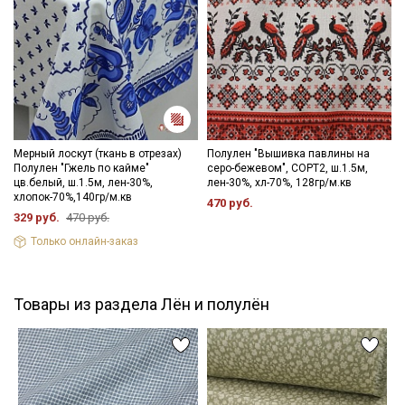
Мерный лоскут (ткань в отрезах)
Полулен "Вышивка павлины на
Полулен "Гжель по кайме"
серо-бежевом", СОРТ2, ш.1.5м,
цв.белый, ш.1.5м, лен-30%,
лен-30%, хл-70%, 128гр/м.кв
хлопок-70%,140гр/м.кв
470 руб.
329 руб.
470 руб.
Только онлайн-заказ
Товары из раздела Лён и полулён