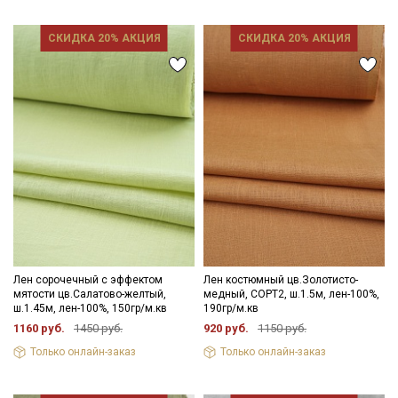
СКИДКА 20% АКЦИЯ
СКИДКА 20% АКЦИЯ
Лен сорочечный с эффектом
Лен костюмный цв.Золотисто-
мятости цв.Салатово-желтый,
медный, СОРТ2, ш.1.5м, лен-100%,
ш.1.45м, лен-100%, 150гр/м.кв
190гр/м.кв
1160 руб.
1450 руб.
920 руб.
1150 руб.
Только онлайн-заказ
Только онлайн-заказ