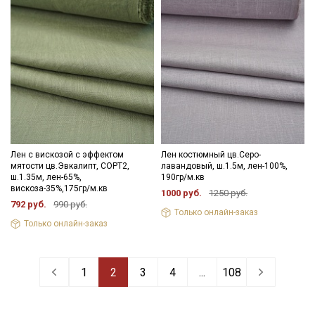
Лен с вискозой с эффектом
Лен костюмный цв.Серо-
мятости цв.Эвкалипт, СОРТ2,
лавандовый, ш.1.5м, лен-100%,
ш.1.35м, лен-65%,
190гр/м.кв
вискоза-35%,175гр/м.кв
1000 руб.
1250 руб.
792 руб.
990 руб.
Только онлайн-заказ
Только онлайн-заказ
1
2
3
4
...
108