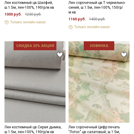
Лен костюмный цв.Шалфей,
Лен сорочечный цв.Т.чернильно-
ш.1.5м, лен-100%, 190гр/м.кв
синий, ш.1.5м, лен-100%, 150гр/
м.кв
1000 руб.
1250 руб.
1160 руб.
1450 руб.
Только онлайн-заказ
Только онлайн-заказ
СКИДКА 20% АКЦИЯ
НОВИНКА
Секретная рассылка от Купава
Мы публикуем здесь дополнительные
промокоды и скидки до 30% на узкие
Лен костюмный цв.Серая дымка,
Лен сорочечный Цифр.печать
категории тканей
ш.1.5м, лен-100%, 190гр/м.кв
"Лотос" цв.салатовый, ш.1.5м,