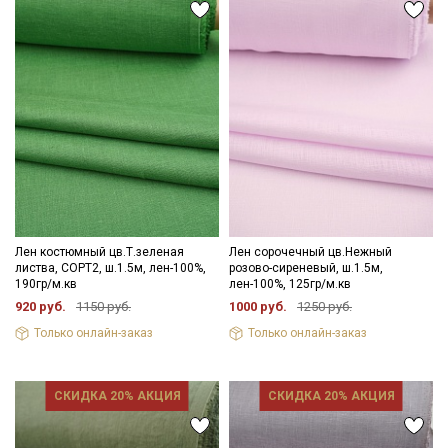
Лен костюмный цв.Т.зеленая
Лен сорочечный цв.Нежный
листва, СОРТ2, ш.1.5м, лен-100%,
розово-сиреневый, ш.1.5м,
190гр/м.кв
лен-100%, 125гр/м.кв
920 руб.
1150 руб.
1000 руб.
1250 руб.
Только онлайн-заказ
Только онлайн-заказ
СКИДКА 20% АКЦИЯ
СКИДКА 20% АКЦИЯ