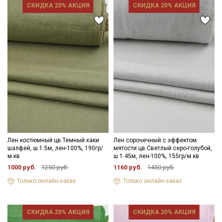
СКИДКА 20% АКЦИЯ
СКИДКА 20% АКЦИЯ
Лен костюмный цв.Темный хаки
Лен сорочечный с эффектом
шалфей, ш.1.5м, лен-100%, 190гр/
мятости цв.Светлый серо-голубой,
м.кв
ш.1.45м, лен-100%, 155гр/м.кв
1000 руб.
1250 руб.
1160 руб.
1450 руб.
Только онлайн-заказ
Только онлайн-заказ
СКИДКА 20% АКЦИЯ
СКИДКА 20% АКЦИЯ