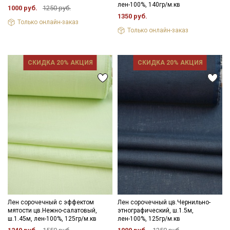
лен-100%, 140гр/м.кв
1000 руб.
1250 руб.
1350 руб.
Электронная почта
Только онлайн-заказ
Только онлайн-заказ
СКИДКА 20% АКЦИЯ
СКИДКА 20% АКЦИЯ
Подписаться
Ознакомлен(а) с
Политикой обработки персональных
данных
и даю
Согласие на обработку персональных
данных
Даю
Согласие на получение рекламных и
информационных рассылок
Лен сорочечный с эффектом
Лен сорочечный цв.Чернильно-
мятости цв.Нежно-салатовый,
этнографический, ш.1.5м,
ш.1.45м, лен-100%, 125гр/м.кв
лен-100%, 125гр/м.кв