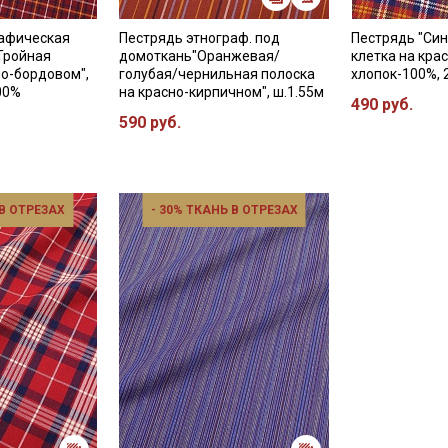
рафическая
Пестрядь этнограф. под
Пестрядь "Си
Тройная
домоткань"Оранжевая/
клетка на крас
но-бордовом",
голубая/чернильная полоска
хлопок-100%, 
100%
на красно-кирпичном", ш.1.55м
490 руб.
590 руб.
 В ОТРЕЗАХ
- 30% ТКАНЬ В ОТРЕЗАХ