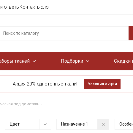
и ответы
Контакты
Блог
аборы тканей
Подборки
Скидки 
Акция 20% однотонные ткани!
Условия акции
ческая под домоткань
Цвет
Назначение
1
Особе