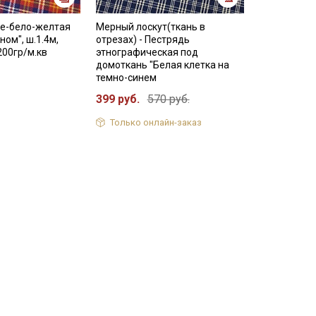
не-бело-желтая
Мерный лоскут(ткань в
ном", ш.1.4м,
отрезах) - Пестрядь
200гр/м.кв
этнографическая под
домоткань "Белая клетка на
темно-синем
399 руб.
570 руб.
Только онлайн-заказ