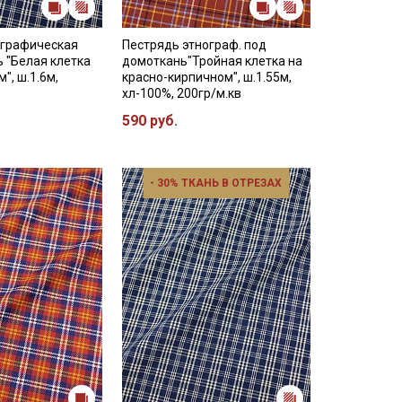
ографическая
Пестрядь этнограф. под
 "Белая клетка
домоткань"Тройная клетка на
", ш.1.6м,
красно-кирпичном", ш.1.55м,
хл-100%, 200гр/м.кв
590 руб.
- 30% ТКАНЬ В ОТРЕЗАХ