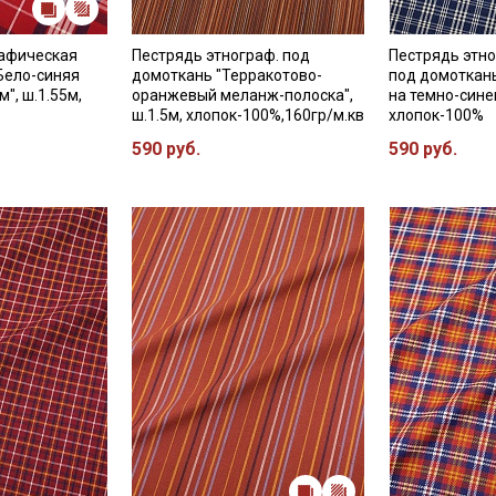
Даю
Согласие на получение рекламных и
информационных рассылок
рафическая
Пестрядь этнограф. под
Пестрядь этн
Бело-синяя
домоткань "Терракотово-
под домоткань
м", ш.1.55м,
оранжевый меланж-полоска",
на темно-синем
ш.1.5м, хлопок-100%,160гр/м.кв
хлопок-100%
590 руб.
590 руб.