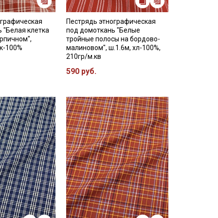
ографическая
Пестрядь этнографическая
 "Белая клетка
под домоткань "Белые
рпичном",
тройные полосы на бордово-
ок-100%
малиновом", ш.1.6м, хл-100%,
210гр/м.кв
590 руб.