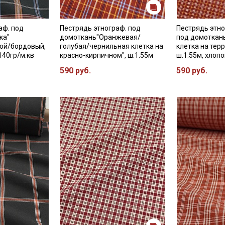
аф. под
Пестрядь этнограф. под
Пестрядь этн
ка"
домоткань"Оранжевая/
под домоткан
бой/бордовый,
голубая/чернильная клетка на
клетка на тер
 140гр/м.кв
красно-кирпичном", ш.1.55м
ш.1.55м, хлоп
590 руб.
590 руб.