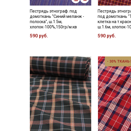
Пестрядь этнограф. под
Пестрядь этног
домоткань "Синий меланж -
под домоткань "
полоска", ш.1.5м,
клетка на т.крас
хлопок-100%,150гр/м.кв
ш.1.6м, хлопок-
590 руб.
590 руб.
- 30% ТКАНЬ