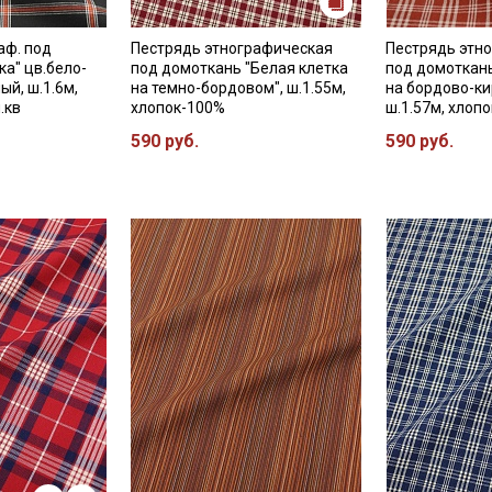
аф. под
Пестрядь этнографическая
Пестрядь этн
Секретная рассылка от
ка" цв.бело-
под домоткань "Белая клетка
под домоткань
й, ш.1.6м,
на темно-бордовом", ш.1.55м,
на бордово-ки
Купава
.кв
хлопок-100%
ш.1.57м, хлоп
590 руб.
590 руб.
Мы публикуем здесь дополнительные
промокоды и скидки до 30% на узкие
категории тканей
Электронная почта
Подписаться
Ознакомлен(а) с
Политикой обработки персональных
данных
и даю
Согласие на обработку персональных
данных