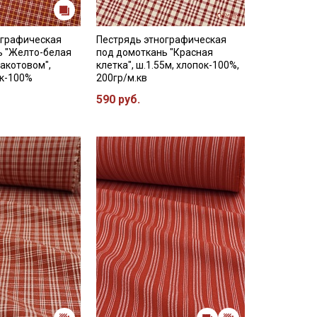
ографическая
Пестрядь этнографическая
ь "Желто-белая
под домоткань "Красная
ракотовом",
клетка", ш.1.55м, хлопок-100%,
ок-100%
200гр/м.кв
590 руб.