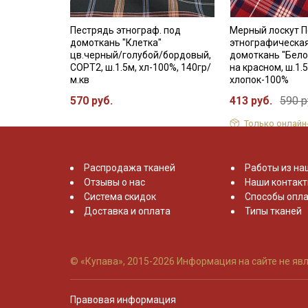
Пестрядь этнограф. под
Мерный лоскут 
домоткань "Клетка"
этнографическа
цв.черный/голубой/бордовый,
домоткань "Бело
СОРТ2, ш.1.5м, хл-100%, 140гр/
на красном, ш.1.5
м.кв
хлопок-100%
570 руб.
413 руб.
590 р
Только онлайн
Распродажа тканей
Работы из на
Отзывы о нас
Наши контак
Система скидок
Способы опла
Доставка и оплата
Типы тканей
© «Купава», 2015-2026
Информация на сайте не явл
Правовая информация