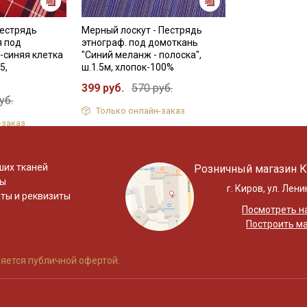
Пестрядь
Мерный лоскут - Пестрядь
я под
этнограф. под домоткань
-синяя клетка
"Синий меланж - полоска",
5,
ш.1.5м, хлопок-100%
399 руб.
570 руб.
уб.
Только онлайн-заказ
-заказ
ших тканей
Розничный магазин К
ты
г. Киров, ул. Лени
ты и реквизиты
Посмотреть на
Построить м
яется публичной офертой.