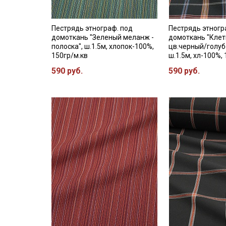
Пестрядь этнограф. под
Пестрядь этногр
домоткань "Зеленый меланж -
домоткань "Клет
полоска", ш.1.5м, хлопок-100%,
цв.черный/голу
150гр/м.кв
ш.1.5м, хл-100%,
590 руб.
590 руб.