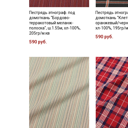
Пестрядь этнограф. под
Пестрядь этногр
домоткань "Бордово-
домоткань "Клет
терракотовый меланж-
оранжевый/черны
полоска", ш.1.55м, хл-100%,
хл-100%, 195гр/м
205гр/м.кв
590 руб.
590 руб.