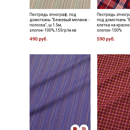
Пестрядь этнограф. под
Пестрядь этног
домоткань "Бежевый меланж -
под домоткань "
полоска", ш.1.5м,
клетка на красно
хлопок-100%,155гр/м.кв
хлопок-100%
490 руб.
590 руб.