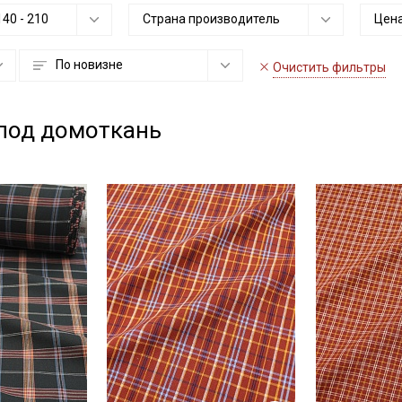
140
-
210
Страна производитель
Цена
По новизне
Очистить фильтры
 под домоткань