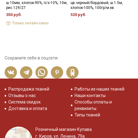
ш.10мм, хлопок-90%, п/э-10%, 10м,
цв.черный/бордовый, ш.1.5м,
С
рис.129/27
хлопок-100%, 100гр/м.кв
1
350 руб.
520 руб.
3
Только онлайн-заказ
Сохраните себе в соцсети
Распродажа тканей
Работы из наших тканей
Отзывы о нас
Наши контакты
Система скидок
Способы оплаты и
Доставка и оплата
реквизиты
Типы тканей
Розничный магазин Купава
г. Киров, ул. Ленина, 79а