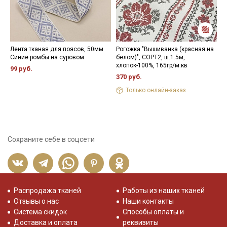
Лента тканая для поясов, 50мм
Рогожка "Вышиванка (красная на
В
Синие ромбы на суровом
белом)", СОРТ2, ш.1.5м,
ц
хлопок-100%, 165гр/м.кв
х
99 руб.
370 руб.
1
Только онлайн-заказ
Сохраните себе в соцсети
Распродажа тканей
Работы из наших тканей
Отзывы о нас
Наши контакты
Система скидок
Способы оплаты и
Доставка и оплата
реквизиты