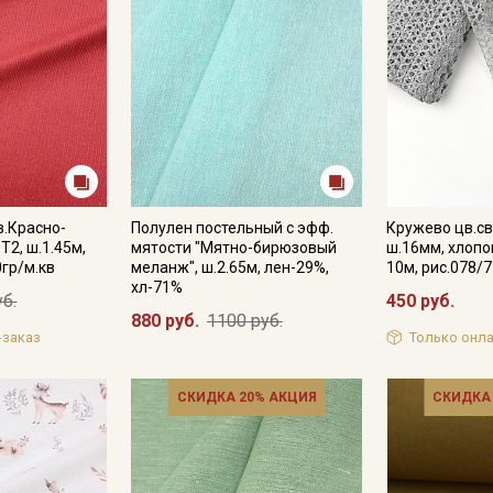
.Красно-
Полулен постельный с эфф.
Кружево цв.св
Т2, ш.1.45м,
мятости "Мятно-бирюзовый
ш.16мм, хлопо
0гр/м.кв
меланж", ш.2.65м, лен-29%,
10м, рис.078/7
хл-71%
уб.
450 руб.
880 руб.
1100 руб.
-заказ
Только онла
СКИДКА 20% АКЦИЯ
СКИДКА