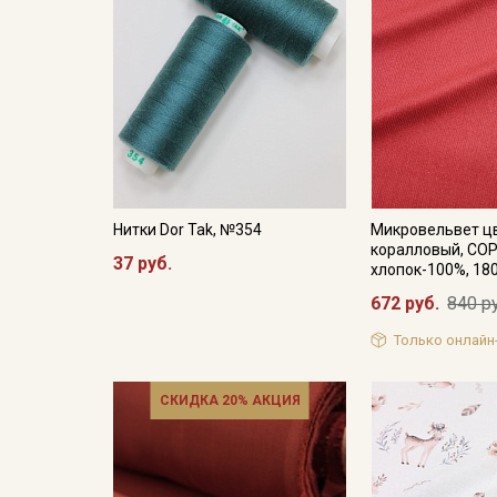
Нитки Dor Tak, №354
Микровельвет цв
коралловый, СОР
37 руб.
хлопок-100%, 18
672 руб.
840 р
Только онлайн
СКИДКА 20% АКЦИЯ