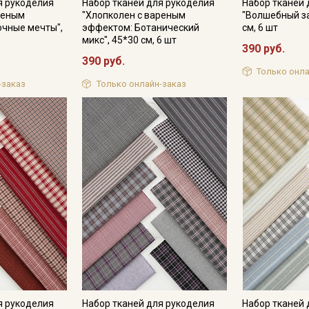
я рукоделия
Набор тканей для рукоделия
Набор тканей 
реным
"Хлопколен с вареным
"Волшебный за
очные мечты",
эффектом: Ботанический
см, 6 шт
микс", 45*30 см, 6 шт
390 руб.
Подписаться
390 руб.
Только онла
-заказ
Только онлайн-заказ
Ознакомлен(а) с
Политикой обработки персональных
данных
и даю
Согласие на обработку персональных
данных
Даю
Согласие на получение рекламных и
информационных рассылок
я рукоделия
Набор тканей для рукоделия
Набор тканей 