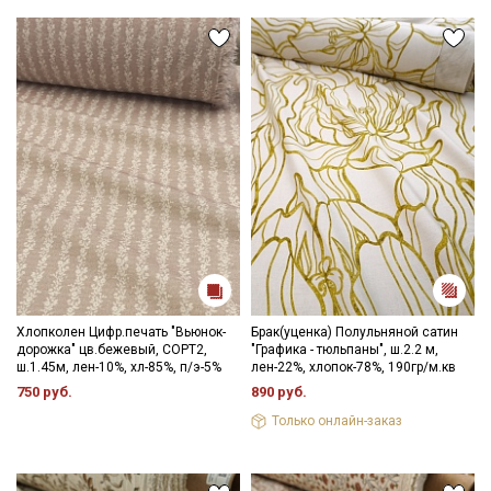
температурном режиме.
Цветопередача может отличаться от оригинального цвета
ткани в зависимости от настроек вашего монитора.
Секретная рассылка от Купава
Мы публикуем здесь дополнительные
промокоды и скидки до 30% на узкие
категории тканей
Электронная почта
Хлопколен Цифр.печать "Вьюнок-
Брак(уценка) Полульняной сатин
дорожка" цв.бежевый, СОРТ2,
"Графика - тюльпаны", ш.2.2 м,
ш.1.45м, лен-10%, хл-85%, п/э-5%
лен-22%, хлопок-78%, 190гр/м.кв
750 руб.
890 руб.
Только онлайн-заказ
Подписаться
Ознакомлен(а) с
Политикой обработки персональных