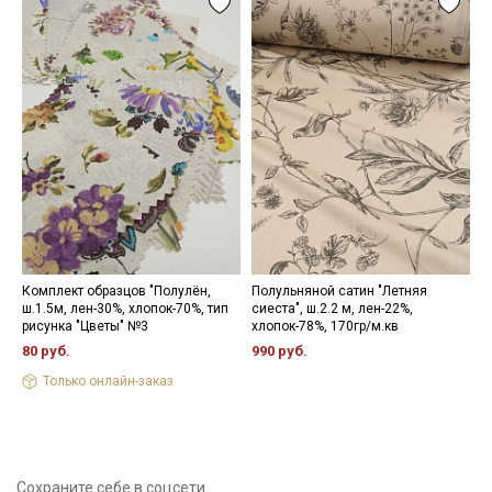
Комплект образцов "Полулён,
Полульняной сатин "Летняя
Л
ш.1.5м, лен-30%, хлопок-70%, тип
сиеста", ш.2.2 м, лен-22%,
с
рисунка "Цветы" №3
хлопок-78%, 170гр/м.кв
м
80 руб.
990 руб.
1
Только онлайн-заказ
Сохраните себе в соцсети