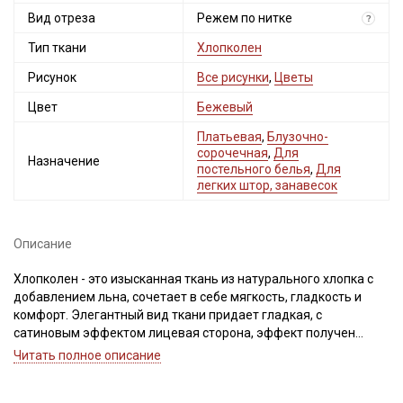
Вид отреза
Режем по нитке
?
Тип ткани
Хлопколен
Рисунок
Все рисунки
,
Цветы
Цвет
Бежевый
Платьевая
,
Блузочно-
сорочечная
,
Для
Назначение
постельного белья
,
Для
легких штор, занавесок
Описание
Хлопколен - это изысканная ткань из натурального хлопка с
добавлением льна, сочетает в себе мягкость, гладкость и
комфорт. Элегантный вид ткани придает гладкая, с
сатиновым эффектом лицевая сторона, эффект получен
благодаря новым технологиям при производстве тканей,
Читать полное описание
ткань пластичная, мягкая драпировка позволяет создавать
красивые складки. Обладает умеренной сминаемостью, не