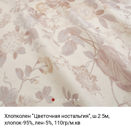
Хлопколен "Цветочная ностальгия", ш.2.5м,
хлопок-95%, лен-5%, 110гр/м.кв