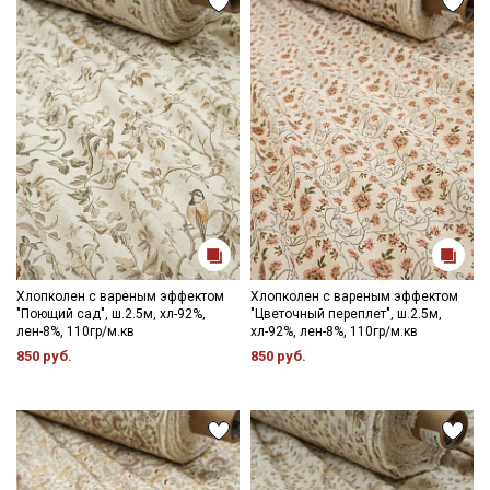
данных
и даю
Согласие на обработку персональных
данных
Даю
Согласие на получение рекламных и
информационных рассылок
Хлопколен с вареным эффектом
Хлопколен с вареным эффектом
"Поющий сад", ш.2.5м, хл-92%,
"Цветочный переплет", ш.2.5м,
лен-8%, 110гр/м.кв
хл-92%, лен-8%, 110гр/м.кв
850 руб.
850 руб.