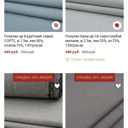
Полулен цв.Кадетский серый,
Полулен Крэш цв.Св.серо-голубой
СОРТ2, ш.1.5м, лен-30%,
меланж, ш.2.5м, лен-25%, хл-75%,
хлопок-70%, 147гр/м.кв
130гр/м.кв
440 руб.
550 руб.
680 руб.
850 руб.
Только онлайн-заказ
СКИДКА 20% АКЦИЯ
СКИДКА 20% АКЦИЯ