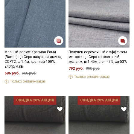
Мерный лоскут Крапива Рами
Полулен сорочечный с эффектом
(Ramie) цв.Серо-лазурная дымка,
мятости цв.Серо-фиолетовый
СОРТ2, ш.1.4м, крапива-100%,
меланж, ш.1.45м, лен-47%, хл-53%
240гр/м.кв
792 руб.
990 руб.
686 руб.
980 руб.
Только онлайн-заказ
Только онлайн-заказ
СКИДКА 20% АКЦИЯ
СКИДКА 20% АКЦИЯ