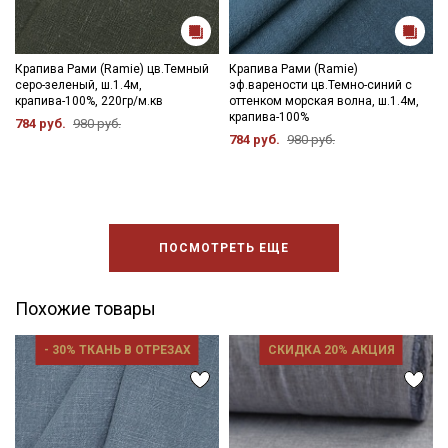
данных
и даю
Согласие на обработку персональных
данных
Даю
Согласие на получение рекламных и
Крапива Рами (Ramie) цв.Темный
Крапива Рами (Ramie)
информационных рассылок
серо-зеленый, ш.1.4м,
эф.варености цв.Темно-синий с
крапива-100%, 220гр/м.кв
оттенком морская волна, ш.1.4м,
крапива-100%
784 руб.
980 руб.
784 руб.
980 руб.
ПОСМОТРЕТЬ ЕЩЕ
Похожие товары
- 30% ТКАНЬ В ОТРЕЗАХ
СКИДКА 20% АКЦИЯ