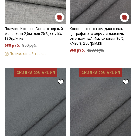
Полулен Крэш цв.Бежево-черный
Конопля с хлопком-диагональ
меланж, ш.2,5м, лен-25%, хл-75%,
цв.Графитово-серый с лиловым
130гр/м.кв
оттенком, ш.1.4м, конопля-80%,
хл-20%, 230гр/м.кв
680 руб.
850 руб.
960 руб.
1200 руб.
Только онлайн-заказ
СКИДКА 20% АКЦИЯ
СКИДКА 20% АКЦИЯ