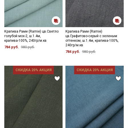
Крапива Рами (Ramie) цв.Светло
Крапива Рами (Ramie)
голубой мох-2, ш.1.4м,
цв.Графитово-серый с зеленым
крапива-100%, 240гр/м.кв
оттенком, ш.1.4м, крапива-100%,
Секретная рассылка от Купава
240гр/м.кв
784 руб.
980 руб.
784 руб.
980 руб.
Мы публикуем здесь дополнительные
промокоды и скидки до 30% на узкие
категории тканей
СКИДКА 20% АКЦИЯ
СКИДКА 20% АКЦИЯ
Электронная почта
Подписаться
Ознакомлен(а) с
Политикой обработки персональных