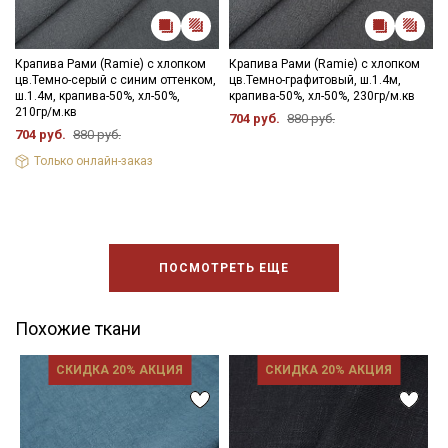
Крапива Рами (Ramie) с хлопком
Крапива Рами (Ramie) с хлопком
цв.Темно-серый с синим оттенком,
цв.Темно-графитовый, ш.1.4м,
ш.1.4м, крапива-50%, хл-50%,
крапива-50%, хл-50%, 230гр/м.кв
210гр/м.кв
704 руб.
880 руб.
704 руб.
880 руб.
Только онлайн-заказ
ПОСМОТРЕТЬ ЕЩЕ
Похожие ткани
СКИДКА 20% АКЦИЯ
СКИДКА 20% АКЦИЯ