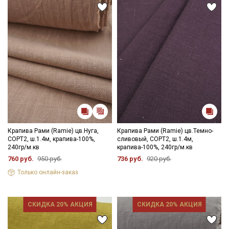
рекомендуется глажка с изнаночной стороны; сушить в
подвешенном расправленном состоянии.
Цветопередача может отличаться от оригинального цвета
ткани в зависимости от настроек вашего монитора и в
зависимости от партии тон ткани может отличаться.
Крапива Рами (Ramie) цв.Нуга,
Крапива Рами (Ramie) цв.Темно-
СОРТ2, ш.1.4м, крапива-100%,
сливовый, СОРТ2, ш.1.4м,
240гр/м.кв
крапива-100%, 240гр/м.кв
760 руб.
950 руб.
736 руб.
920 руб.
Только онлайн-заказ
СКИДКА 20% АКЦИЯ
СКИДКА 20% АКЦИЯ