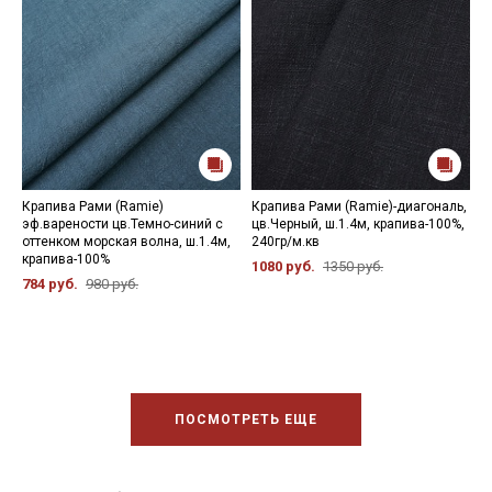
Крапива Рами (Ramie)
Крапива Рами (Ramie)-диагональ,
К
эф.варености цв.Темно-синий с
цв.Черный, ш.1.4м, крапива-100%,
ц
оттенком морская волна, ш.1.4м,
240гр/м.кв
о
крапива-100%
1080 руб.
1350 руб.
1
784 руб.
980 руб.
ПОСМОТРЕТЬ ЕЩЕ