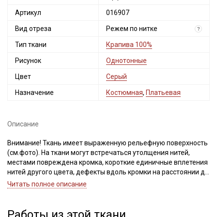
Артикул
016907
Вид отреза
Режем по нитке
?
Тип ткани
Крапива 100%
Рисунок
Однотонные
Цвет
Серый
Назначение
Костюмная
,
Платьевая
Описание
Внимание! Ткань имеет выраженную рельефную поверхность
(см.фото). На ткани могут встречаться утолщения нитей,
местами повреждена кромка, короткие единичные вплетения
нитей другого цвета, дефекты вдоль кромки на расстоянии до
5см от края браком не являются. Ширина ткани ±3см. При
Читать полное описание
продаже ткань режем по нитке. Просим учитывать это при
заказе.
Работы из этой ткани