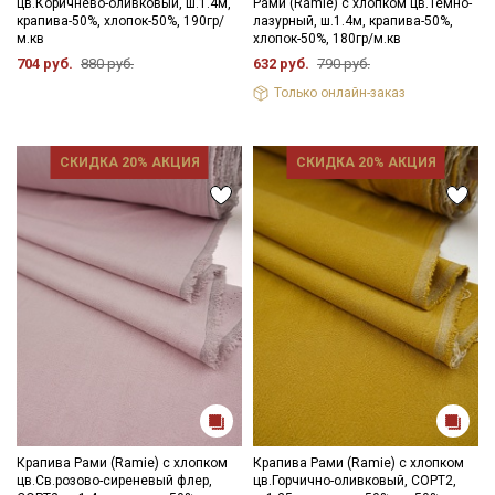
цв.Коричнево-оливковый, ш.1.4м,
Рами (Ramie) с хлопком цв.Темно-
крапива-50%, хлопок-50%, 190гр/
лазурный, ш.1.4м, крапива-50%,
м.кв
хлопок-50%, 180гр/м.кв
704 руб.
880 руб.
632 руб.
790 руб.
Только онлайн-заказ
СКИДКА 20% АКЦИЯ
СКИДКА 20% АКЦИЯ
Крапива Рами (Ramie) с хлопком
Крапива Рами (Ramie) с хлопком
цв.Св.розово-сиреневый флер,
цв.Горчично-оливковый, СОРТ2,