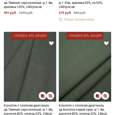
цв.Темный серо-зеленый, ш.1.4м,
ш.1.35м, крапива-50%, хл-50%,
крапива-100%, 240гр/м.кв
240гр/м.кв
931 руб.
1330 руб.
672 руб.
840 руб.
Только онлайн-заказ
СКИДКА 20% АКЦИЯ
СКИДКА 20% АКЦИЯ
Конопля с хлопком-диагональ
Конопля с хлопком-диагональ
цв.Темный серо-зеленый, ш.1.4м,
цв.Болотно-серый хаки, ш.1.4м,
конопля-80%, хлопок-20%, 246гр/
конопля-80%, хлопок-20%, 246гр/