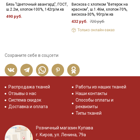
Бязь "Цветочный авангард", ГОСТ,
Вискоза с хлопком "Ветерок на
К
ш.2.2м, хлопок-100%, 142гр/м.кв
красном", ш.1.46м, хлопок-70%,
м
вискоза-30%, 90гр/м.кв
х
490 руб.
432 руб.
720 руб.
3
Только онлайн-заказ
Сохраните себе в соцсети
Распродажа тканей
Работы из наших тканей
Отзывы о нас
Наши контакты
Система скидок
Способы оплаты и
Доставка и оплата
реквизиты
Типы тканей
Розничный магазин Купава
г. Киров, ул. Ленина, 79а