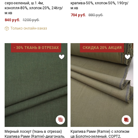
серо-зеленый, ш.1.4м,
крапива-50%, хлопок-50%, 190гр/
конопля-80%, хлопок-20%, 246гр/
м.кв
м.кв
704 руб.
880 руб.
840 руб.
1200 руб.
Только онлайн-заказ
- 30% ТКАНЬ В ОТРЕЗАХ
СКИДКА 20% АКЦИЯ
Мерный лоскут (ткань в отрезах)
Крапива Рами (Ramie) с хлопком
Крапива Рами (Ramie)-диагональ,
цв.Болотно-зеленый, СОРТ2,