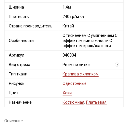
Ширина
1.4м
Плотность
240 гр/м.кв
Страна производитель
Китай
С тиснением С умягчением С
Особенности
эффектом винтажности С
эффектом крэш/жатости
Артикул
040334
Вид отреза
Рвем по нитке
?
Тип ткани
Крапива с хлопком
Рисунок
Однотонные
Цвет
Хаки
Назначение
Костюмная
,
Платьевая
Описание