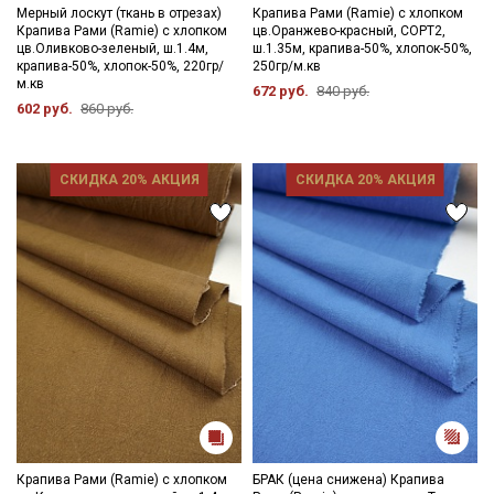
Мерный лоскут (ткань в отрезах)
Крапива Рами (Ramie) с хлопком
Крапива Рами (Ramie) с хлопком
цв.Оранжево-красный, СОРТ2,
цв.Оливково-зеленый, ш.1.4м,
ш.1.35м, крапива-50%, хлопок-50%,
крапива-50%, хлопок-50%, 220гр/
250гр/м.кв
м.кв
672 руб.
840 руб.
602 руб.
860 руб.
СКИДКА 20% АКЦИЯ
СКИДКА 20% АКЦИЯ
Крапива Рами (Ramie) с хлопком
БРАК (цена снижена) Крапива