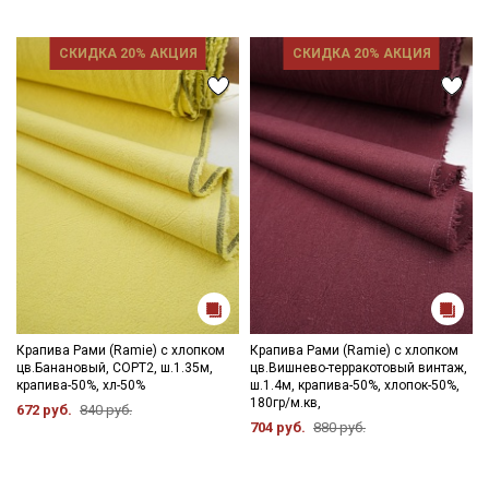
Подписаться
СКИДКА 20% АКЦИЯ
СКИДКА 20% АКЦИЯ
Ознакомлен(а) с
Политикой обработки персональных
данных
и даю
Согласие на обработку персональных
данных
Даю
Согласие на получение рекламных и
информационных рассылок
Крапива Рами (Ramie) с хлопком
Крапива Рами (Ramie) с хлопком
цв.Банановый, СОРТ2, ш.1.35м,
цв.Вишнево-терракотовый винтаж,
крапива-50%, хл-50%
ш.1.4м, крапива-50%, хлопок-50%,
180гр/м.кв,
672 руб.
840 руб.
704 руб.
880 руб.