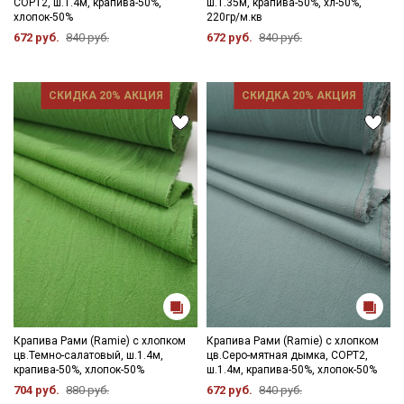
СОРТ2, ш.1.4м, крапива-50%,
ш.1.35м, крапива-50%, хл-50%,
хлопок-50%
220гр/м.кв
672 руб.
840 руб.
672 руб.
840 руб.
СКИДКА 20% АКЦИЯ
СКИДКА 20% АКЦИЯ
Секретная рассылка от Купава
Мы публикуем здесь дополнительные
промокоды и скидки до 30% на узкие
категории тканей
Электронная почта
Крапива Рами (Ramie) с хлопком
Крапива Рами (Ramie) с хлопком
цв.Темно-салатовый, ш.1.4м,
цв.Серо-мятная дымка, СОРТ2,
крапива-50%, хлопок-50%
ш.1.4м, крапива-50%, хлопок-50%
704 руб.
880 руб.
672 руб.
840 руб.