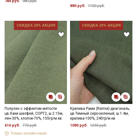
784 руб.
980 руб.
880 руб.
1100 руб.
СКИДКА 20% АКЦИЯ
СКИДКА 20% АКЦИЯ
Полулен с эффектом мятости
Крапива Рами (Ramie)-диагональ,
цв.Хаки шалфей, СОРТ2, ш.2.15м,
цв.Темный серо-зеленый, ш.1.4м,
лен-30%, хлопок-70%, 155гр/м.кв
крапива-100%, 240гр/м.кв
616 руб.
770 руб.
1080 руб.
1350 руб.
Только онлайн-заказ