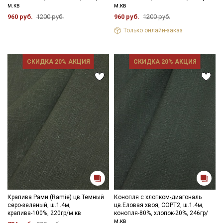
м.кв
м.кв
960 руб.
1200 руб.
960 руб.
1200 руб.
Только онлайн-заказ
СКИДКА 20% АКЦИЯ
СКИДКА 20% АКЦИЯ
Крапива Рами (Ramie) цв.Темный
Конопля с хлопком-диагональ
серо-зеленый, ш.1.4м,
цв.Еловая хвоя, СОРТ2, ш.1.4м,
крапива-100%, 220гр/м.кв
конопля-80%, хлопок-20%, 246гр/
м.кв