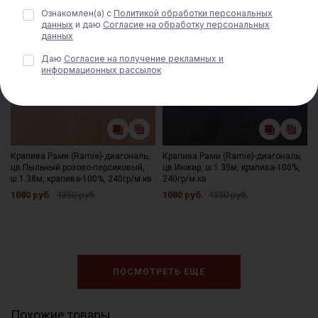
Ознакомлен(а) с
Политикой обработки персональных
данных
и даю
Согласие на обработку персональных
данных
Даю
Согласие на получение рекламных и
информационных рассылок
Крапива Рами (Ramie)-диагональ,
Крапива Рами (Ramie)-диагональ,
цв.Пыльный розово-персиковый,
цв.Инжир, ш.1.35м, крапива-100%,
ш.1.38м, крапива-100%, 240гр/м.кв
240гр/м.кв
1080 руб.
1350 руб.
1080 руб.
1350 руб.
ПОСМОТРЕТЬ ЕЩЕ
Похожие товары