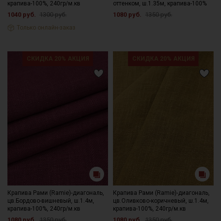
крапива-100%, 240гр/м.кв
оттенком, ш.1.35м, крапива-100%
1040 руб.
1300 руб.
1080 руб.
1350 руб.
Только онлайн-заказ
СКИДКА 20% АКЦИЯ
СКИДКА 20% АКЦИЯ
Крапива Рами (Ramie)-диагональ,
Крапива Рами (Ramie)-диагональ,
цв.Бордово-вишневый, ш.1.4м,
цв.Оливково-коричневый, ш.1.4м,
крапива-100%, 240гр/м.кв
крапива-100%, 240гр/м.кв
1080 руб.
1350 руб.
1080 руб.
1350 руб.