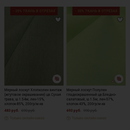
- 30% ТКАНЬ В ОТРЕЗАХ
- 30% ТКАНЬ В ОТРЕЗАХ
Мерный лоскут Хлопколен винтаж
Мерный лоскут Полулен
(жгутовое окрашивание) цв.Сухая
гладкокрашенный цв.Бледно-
трава, ш.1.54м, лен-15%,
салатовый, ш.1.5м, лен-57%,
хлопок-85%, 200гр/м.кв
хлопок-43%, 200гр/м.кв
483 руб.
690 руб.
693 руб.
990 руб.
Только онлайн-заказ
Только онлайн-заказ