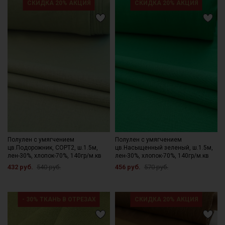
СКИДКА 20% АКЦИЯ
СКИДКА 20% АКЦИЯ
Полулен с умягчением
Полулен с умягчением
цв.Подорожник, СОРТ2, ш.1.5м,
цв.Насыщенный зеленый, ш.1.5м,
лен-30%, хлопок-70%, 140гр/м.кв
лен-30%, хлопок-70%, 140гр/м.кв
432 руб.
540 руб.
456 руб.
570 руб.
- 30% ТКАНЬ В ОТРЕЗАХ
СКИДКА 20% АКЦИЯ