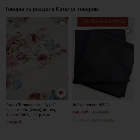
Товары из раздела Каталог товаров
- 30% ТКАНЬ В ОТРЕЗАХ
Сатин "Величие роз - букет"
Набор лоскута №523
К
цв.шампань, (комп), ш.1.6м,
ш
1540 руб.
2200 руб.
хлопок-100%, 110гр/м.кв
р
Только онлайн-заказ
390 руб.
4