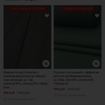
- 30% ТКАНЬ В ОТРЕЗАХ
СКИДКА 20% АКЦИЯ
Мерный лоскут Конопля с
Полулен постельный с эффектом
хлопком-диагональ цв.Темный
мятости цв.Можжевеловый,
серо-зеленый, ш.1.4м,
ш.2.55м, лен-58%, хлопок-42%,
конопля-80%, хлопок-20%, 246гр/
160гр/м.кв
м.кв
960 руб.
1200 руб.
840 руб.
1200 руб.
Только онлайн-заказ
Только онлайн-заказ