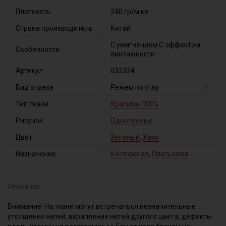
Плотность
240 гр/м.кв
Страна производитель
Китай
С умягчением С эффектом
Особенности
винтажности
Артикул
032334
Вид отреза
Режем по углу
?
Тип ткани
Крапива 100%
Рисунок
Однотонные
Цвет
Зеленый
,
Хаки
Назначение
Костюмная
,
Платьевая
Описание
Внимание! На ткани могут встречаться незначительные
утолщения нитей, вкрапление нитей другого цвета, дефекты