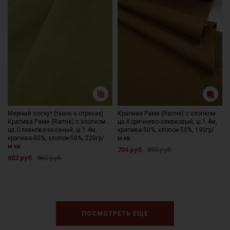
Мерный лоскут (ткань в отрезах)
Крапива Рами (Ramie) с хлопком
Крапива Рами (Ramie) с хлопком
цв.Коричнево-оливковый, ш.1.4м,
цв.Оливково-зеленый, ш.1.4м,
крапива-50%, хлопок-50%, 190гр/
крапива-50%, хлопок-50%, 220гр/
м.кв
м.кв
704 руб.
880 руб.
602 руб.
860 руб.
ПОСМОТРЕТЬ ЕЩЕ