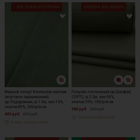
- 30% ТКАНЬ В ОТРЕЗАХ
СКИДКА 20% АКЦИЯ
Мерный лоскут Хлопколен винтаж
Полулен постельный цв.Шалфей,
(жгутовое окрашивание)
СОРТ2, ш.2.2м, лен-30%,
цв.Подорожник, ш.1.5м, лен-15%,
хлопок-70%, 155гр/м.кв
хлопок-85%, 200гр/м.кв
584 руб.
730 руб.
483 руб.
690 руб.
Только онлайн-заказ
Только онлайн-заказ