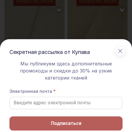
СКИДКА 20% АКЦИЯ
СКИДКА 20% АКЦИЯ
Секретная рассылка от Купава
Мы публикуем здесь дополнительные
промокоды и скидки до 30% на узкие
категории тканей
Крапива Рами (Ramie)-диагональ,
Крапива Рами (Ramie)-диагональ,
цв.Светлый бежево-молочный,
цв.Желто-песочный, ш.1.35м,
Электронная почта
ш.1.4м, крапива-100%, 260гр/м.кв
крапива-100%, 240гр/м.кв
1080 руб.
1350 руб.
1080 руб.
1350 руб.
СКИДКА 20% АКЦИЯ
СКИДКА 20% АКЦИЯ
Подписаться