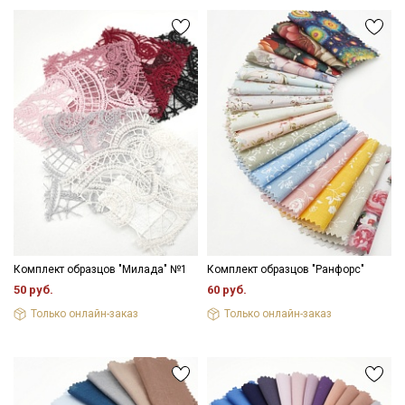
Подписаться
Ознакомлен(а) с
Политикой обработки персональных
данных
и даю
Согласие на обработку персональных
данных
Даю
Согласие на получение рекламных и
информационных рассылок
Комплект образцов "Милада" №1
Комплект образцов "Ранфорс"
50 руб.
60 руб.
Только онлайн-заказ
Только онлайн-заказ