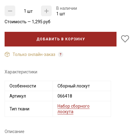
В наличии
шт
1 шт
Стоимость —
1,295
руб
ДОБАВИТЬ В КОРЗИНУ
Только онлайн-заказ
Характеристики
Секретная рассылка от Купава
Особенности
Сборный лоскут
Мы публикуем здесь дополнительные
промокоды и скидки до 30% на узкие
Артикул
066418
категории тканей
Набор сборного
Тип ткани
лоскута
Электронная почта
Описание