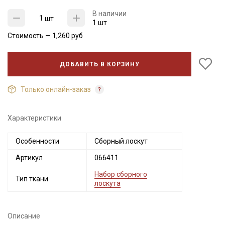
В наличии
шт
1 шт
Стоимость —
1,260
руб
ДОБАВИТЬ В КОРЗИНУ
Только онлайн-заказ
Характеристики
Секретная рассылка от Купава
Особенности
Сборный лоскут
Мы публикуем здесь дополнительные
Артикул
066411
промокоды и скидки до 30% на узкие
категории тканей
Набор сборного
Тип ткани
лоскута
Электронная почта
Описание