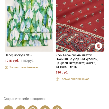
Набор лоскута №36
Крой Барановский платок
К
"Аксиния" с узорным купоном,
ц
1015 руб.
1450 руб.
цв.красный терракот, СОРТ2,
4
хл-100%, 1м*1м
Только онлайн-заказ
320 руб.
Только онлайн-заказ
Сохраните себе в соцсети