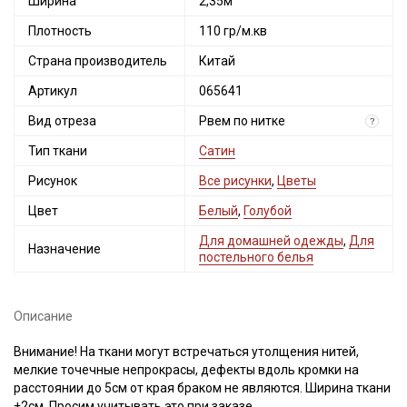
Ширина
2,35м
Плотность
110 гр/м.кв
Страна производитель
Китай
Артикул
065641
Вид отреза
Рвем по нитке
?
Тип ткани
Сатин
Рисунок
Все рисунки
,
Цветы
Цвет
Белый
,
Голубой
Для домашней одежды
,
Для
Назначение
постельного белья
Описание
Внимание! На ткани могут встречаться утолщения нитей,
мелкие точечные непрокрасы, дефекты вдоль кромки на
расстоянии до 5см от края браком не являются. Ширина ткани
±2см. Просим учитывать это при заказе.