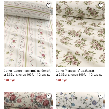
данных
Даю
Согласие на получение рекламных и
информационных рассылок
Сатин "Цветочная нить" цв.белый,
Сатин "Реверанс" цв.белый,
ш.2.35м, хлопок-100%, 110гр/м.кв
ш.2.35м, хлопок-100%, 110гр/м.кв
590 руб.
590 руб.