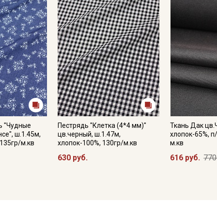
ь "Чудные
Пестрядь "Клетка (4*4 мм)"
Ткань Дак цв.
се", ш.1.45м,
цв.черный, ш.1.47м,
хлопок-65%, п
 135гр/м.кв
хлопок-100%, 130гр/м.кв
м.кв
630 руб.
616 руб.
770