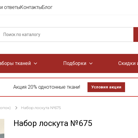
и ответы
Контакты
Блог
аборы тканей
Подборки
Скидки 
Акция 20% однотонные ткани!
Условия акции
лопок)
Набор лоскута №675
Набор лоскута №675