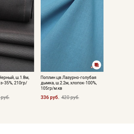
Черный, ш.1.8м,
Поплин цв.Лазурно-голубая
/э-35%, 210гр/
дымка, ш.2.2м, хлопок-100%,
105гр/м.кв
 руб.
336 руб.
420 руб.