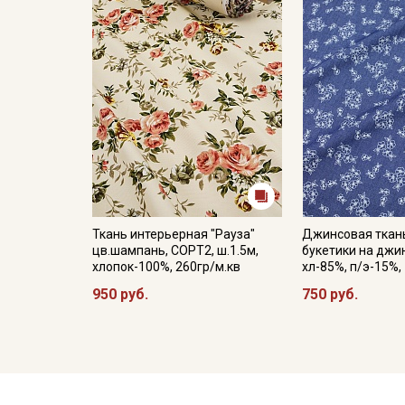
Ткань интерьерная "Рауза"
Джинсовая ткан
цв.шампань, СОРТ2, ш.1.5м,
букетики на джин
хлопок-100%, 260гр/м.кв
хл-85%, п/э-15%,
950 руб.
750 руб.