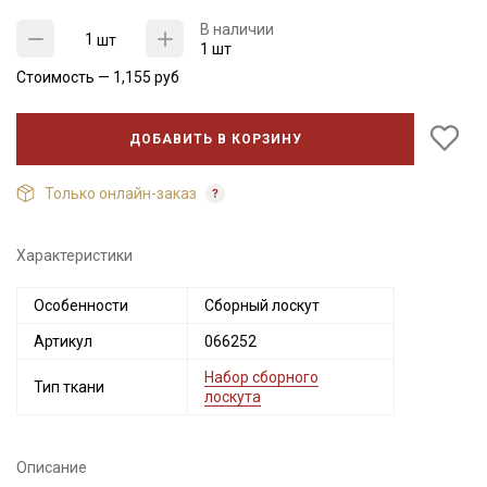
В наличии
шт
1 шт
Стоимость —
1,155
руб
ДОБАВИТЬ В КОРЗИНУ
Только онлайн-заказ
Характеристики
Секретная рассылка от Купава
Особенности
Сборный лоскут
Мы публикуем здесь дополнительные
Артикул
066252
промокоды и скидки до 30% на узкие
категории тканей
Набор сборного
Тип ткани
лоскута
Электронная почта
Описание