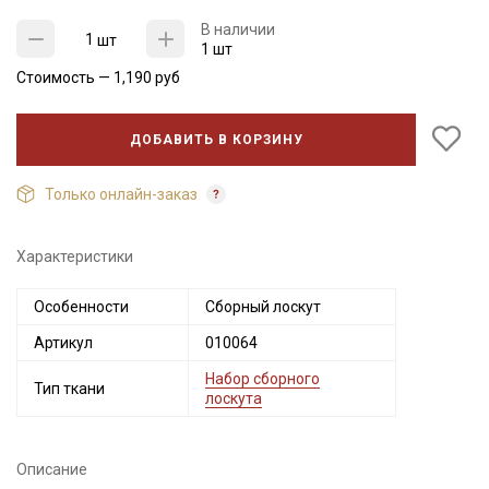
В наличии
шт
1 шт
Стоимость —
1,190
руб
ДОБАВИТЬ В КОРЗИНУ
Только онлайн-заказ
Характеристики
Секретная рассылка от Купава
Особенности
Сборный лоскут
Мы публикуем здесь дополнительные
Артикул
010064
промокоды и скидки до 30% на узкие
категории тканей
Набор сборного
Тип ткани
лоскута
Электронная почта
Описание