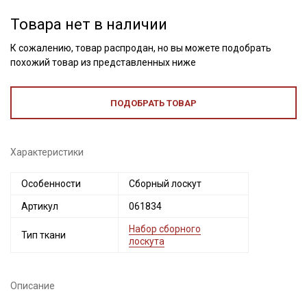
Товара нет в наличии
К сожалению, товар распродан, но вы можете подобрать
похожий товар из представленных ниже
ПОДОБРАТЬ ТОВАР
Характеристики
Секретная рассылка от Купава
Особенности
Сборный лоскут
Артикул
061834
Мы публикуем здесь дополнительные
промокоды и скидки до 30% на узкие
Набор сборного
Тип ткани
лоскута
категории тканей
Электронная почта
Описание